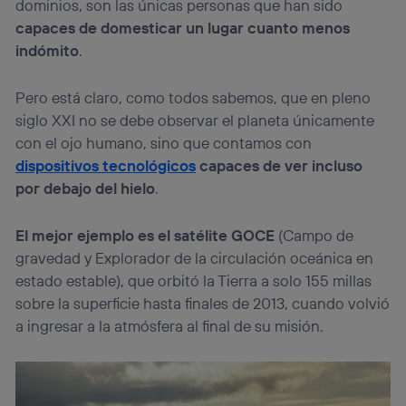
dominios, son las únicas personas que han sido
Si utilizas una
conexión de banda ancha
(p. ej., Wi-Fi),
capaces de domesticar un lugar cuanto menos
el marketing o análisis se realizará en función de las
indómito
.
actividades de navegación de los miembros del hogar
que hayan dado su consentimiento.
Pero está claro, como todos sabemos, que en pleno
Si utilizas
datos móviles
, el marketing será más
personalizado, ya que se basará únicamente en la
siglo XXI no se debe observar el planeta únicamente
navegación del usuario del móvil.
con el ojo humano, sino que contamos con
Puedes gestionar los consentimientos Utiq seleccionando
dispositivos tecnológicos
capaces de ver incluso
“Administrar Utiq” en la parte inferior de esta página web o
por debajo del hielo
.
visitando el
portal de privacidad de Utiq
(“consenthub”)
. Para más información, consulta
la
política de privacidad de Utiq
.
El mejor ejemplo es el satélite GOCE
(Campo de
gravedad y Explorador de la circulación oceánica en
estado estable), que orbitó la Tierra a solo 155 millas
sobre la superficie hasta finales de 2013, cuando volvió
a ingresar a la atmósfera al final de su misión.