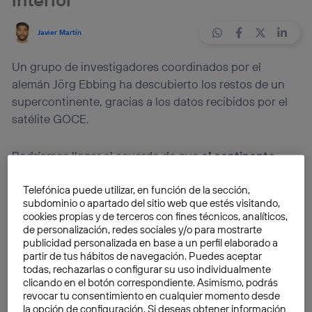
Javier Martín
Un grupo de investigadores coordinados por el
alemán Jörg Ebbing ha descubierto los restos de un
supercontinente, gracias a los datos recibidos por el
satélite GOCE.
Podríamos llegar al acuerdo de que
el continente
más inhóspito
del planeta es la Antártida, casi con
Telefónica puede utilizar, en función de la sección,
total seguridad.
subdominio o apartado del sitio web que estés visitando,
cookies propias y de terceros con fines técnicos, analíticos,
Este continente
conforma una gran extensión
de personalización, redes sociales y/o para mostrarte
publicidad personalizada en base a un perfil elaborado a
territorial en su mayoría helada. Pocos han sido los
partir de tus hábitos de navegación. Puedes aceptar
que se han atrevido a aventurarse en ella, y
menos
todas, rechazarlas o configurar su uso individualmente
aún los que han cosechado algún éxito en sus
clicando en el botón correspondiente. Asimismo, podrás
revocar tu consentimiento en cualquier momento desde
tierras
.
la opción de configuración. Si deseas obtener información