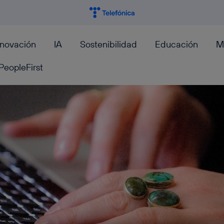
nnovación
IA
Sostenibilidad
Educación
M
PeopleFirst