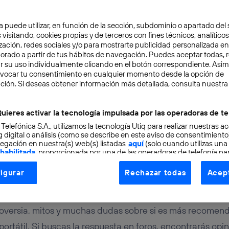
a puede utilizar, en función de la sección, subdominio o apartado del 
 visitando, cookies propias y de terceros con fines técnicos, analíticos
zación, redes sociales y/o para mostrarte publicidad personalizada e
aborado a partir de tus hábitos de navegación. Puedes aceptar todas, 
r su uso individualmente clicando en el botón correspondiente. Asi
evocar tu consentimiento en cualquier momento desde la opción de
ción. Si deseas obtener información más detallada, consulta nuestra
NOLOGÍA
4 min
, hibernar o apagar el p
uieres activar la tecnología impulsada por las operadoras de te
 Telefónica S.A., utilizamos la tecnología Utiq para realizar nuestras a
 la mejor opción?
 digital o análisis (como se describe en este aviso de consentimient
egación en nuestra(s) web(s) listadas
aquí
(solo cuando utilizas una
 habilitada
, proporcionada por una de las operadoras de telefonía par
tu consentimiento en cada página web).
igurar
Rechazar todas
Acept
ogía Utiq está diseñada con la privacidad como prioridad ofreciéndot
ogía utiliza un identificador cifrado creado por tu
operadora de tele
o tu dirección IP y otra información de la cuenta de cliente de telec
roversia, mitos y muchas dudas sobre si es más recomen
 a la conexión que utilizas (p. ej., número de teléfono móvil).
portátil. Si buscas la respuesta en foros, encontrarás opi