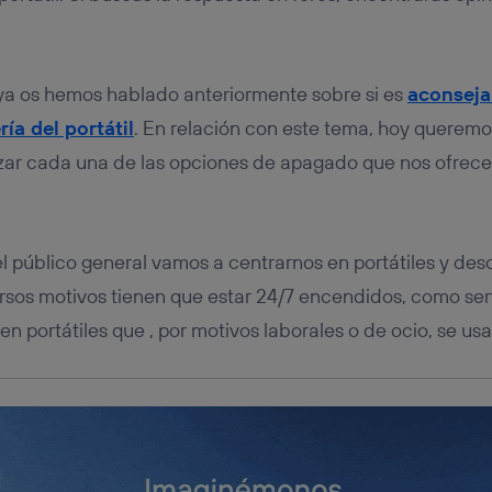
tificador se asigna a la conexión de internet, por lo que cualquier pe
u dispositivo y consienta el uso de la tecnología recibirá el mismo iden
nte:
izas una
conexión de banda ancha
(p. ej., Wi-Fi), el marketing o análi
 ya os hemos hablado anteriormente sobre si es
aconseja
ará en función de las actividades de navegación de los miembros del
dado su consentimiento.
ía del portátil
. En relación con este tema, hoy queremo
izas
datos móviles
, el marketing será más personalizado, ya que se ba
izar cada una de las opciones de apagado que nos ofre
ente en la navegación del usuario del móvil.
stionar los consentimientos Utiq seleccionando “Administrar Utiq” e
de esta página web o visitando el
portal de privacidad de Utiq (“c
información, consulta la
política de privacidad de Utiq
.
l público general vamos a centrarnos en portátiles y des
rsos motivos tienen que estar 24/7 encendidos, como ser
n portátiles que , por motivos laborales o de ocio, se us