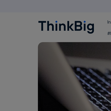
I
Blogthinkbig.com
#