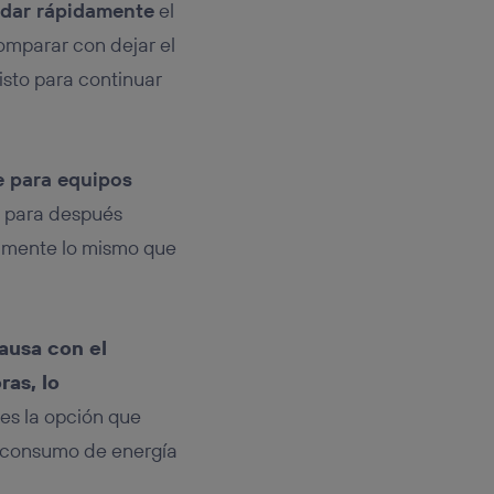
udar rápidamente
el
omparar con dejar el
isto para continuar
e para equipos
o para después
amente lo mismo que
pausa con el
ras, lo
 es la opción que
l consumo de energía