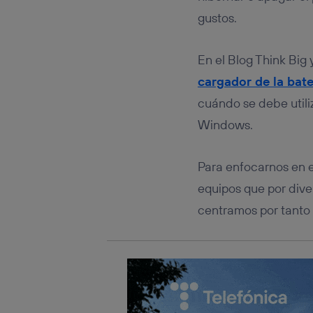
Este iden
conecte s
gustos.
Típicame
Si util
En el Blog Think Big
realiz
hayan 
cargador de la bater
Si util
cuándo se debe util
únicam
Windows.
Puedes ge
inferior 
Para más 
Para enfocarnos en e
equipos que por dive
centramos por tanto e