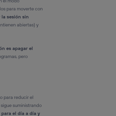
en el modo
ados para moverte con
 la sesión sin
ntienen abiertas) y
ión es apagar el
rogramas, pero
 para reducir el
 sigue suministrando
para el día a día y