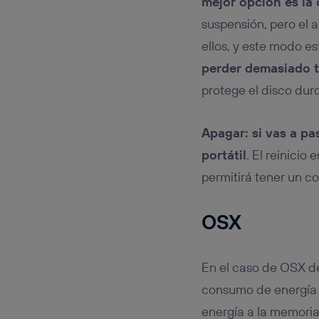
mejor opción es la 
suspensión, pero el 
ellos, y este modo e
perder demasiado 
protege el disco du
Apagar: si vas a pas
portátil
. El reinicio
permitirá tener un co
OSX
En el caso de OSX de
consumo de energía a
energía a la memor