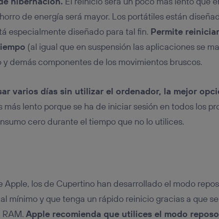
de hibernación.
El reinicio será un poco más lento que 
ahorro de energía será mayor. Los portátiles están diseñ
stá especialmente diseñado para tal fin.
Permite reiniciar
tiempo
(al igual que en suspensión las aplicaciones se ma
ro y demás componentes de los movimientos bruscos.
ar varios días sin utilizar el ordenador, la mejor opc
 es más lento porque se ha de iniciar sesión en todos los p
nsumo cero durante el tiempo que no lo utilices.
 Apple, los de Cupertino han desarrollado el modo reposo
l mínimo y que tenga un rápido reinicio gracias a que se
ia RAM.
Apple recomienda que utilices el modo reposo 