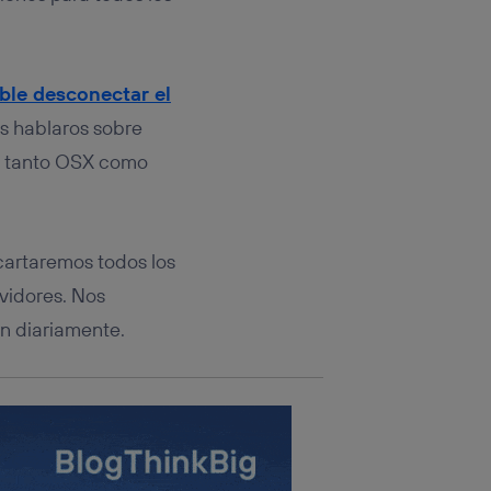
rsona que
tificador.
sis se
ble desconectar el
 hogar que
s hablaros sobre
sará
ce tanto OSX como
n la parte
onsenthub”)
.
cartaremos todos los
vidores. Nos
an diariamente.