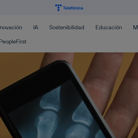
nnovación
IA
Sostenibilidad
Educación
M
PeopleFirst