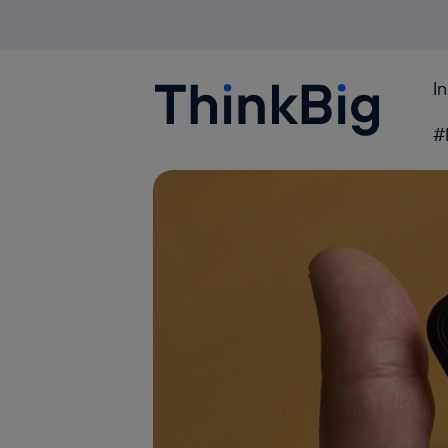
I
Blogthinkbig.com
#