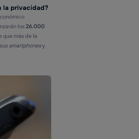
a la privacidad?
 económico
anzarán los
26.000
e que más de la
 sus
smartphones
y