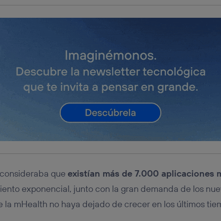
 consideraba que
existían más de 7.000 aplicaciones 
iento exponencial, junto con la gran demanda de los nuev
e la mHealth no haya dejado de crecer en los últimos tie