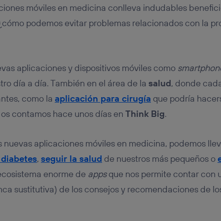
tificador se asigna a la conexión de internet, por lo que cualquier pe
aciones móviles en medicina conlleva indudables benefici
u dispositivo y consienta el uso de la tecnología recibirá el mismo iden
nte:
 ¿cómo podemos evitar problemas relacionados con la pr
izas una
conexión de banda ancha
(p. ej., Wi-Fi), el marketing o análi
ará en función de las actividades de navegación de los miembros del
dado su consentimiento.
izas
datos móviles
, el marketing será más personalizado, ya que se ba
evas aplicaciones y dispositivos móviles como
smartphon
ente en la navegación del usuario del móvil.
ro día a día. También en el área de la
salud
, donde cad
stionar los consentimientos Utiq seleccionando “Administrar Utiq” e
antes, como la
aplicación para cirugía
que podría hacer
de esta página web o visitando el
portal de privacidad de Utiq (“c
información, consulta la
política de privacidad de Utiq
.
o os contamos hace unos días en
Think Big
.
as nuevas aplicaciones móviles en medicina, podemos lle
 diabetes
,
seguir la salud
de nuestros más pequeños o
 ecosistema enorme de
apps
que nos permite contar con 
a sustitutiva) de los consejos y recomendaciones de lo