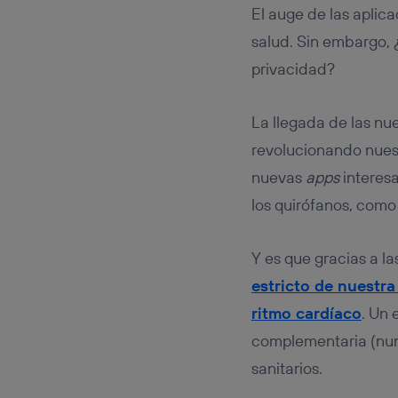
Este iden
El auge de las aplic
conecte s
Típicame
salud. Sin embargo,
Si util
privacidad?
realiz
hayan 
Si util
La llegada de las nu
únicam
revolucionando nuest
Puedes ge
nuevas
apps
interes
inferior 
Para más 
los quirófanos, com
Y es que gracias a l
estricto de nuestra
ritmo cardíaco
. Un
complementaria (nunc
sanitarios.