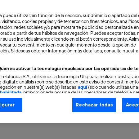
a puede utilizar, en función de la sección, subdominio o apartado del 
 visitando, cookies propias y de terceros con fines técnicos, analíticos
zación, redes sociales y/o para mostrarte publicidad personalizada e
aborado a partir de tus hábitos de navegación. Puedes aceptar todas, 
r su uso individualmente clicando en el botón correspondiente. Asi
evocar tu consentimiento en cualquier momento desde la opción de
ción. Si deseas obtener información más detallada, consulta nuestra
NOLOGÍA
2 min
ones móviles en medicin
uieres activar la tecnología impulsada por las operadoras de te
 Telefónica S.A., utilizamos la tecnología Utiq para realizar nuestras a
 nuestra salud o dañan
 digital o análisis (como se describe en este aviso de consentimient
egación en nuestra(s) web(s) listadas
aquí
(solo cuando utilizas una
 habilitada
, proporcionada por una de las operadoras de telefonía par
ad?
tu consentimiento en cada página web).
igurar
Rechazar todas
Acept
ogía Utiq está diseñada con la privacidad como prioridad ofreciéndot
ogía utiliza un identificador cifrado creado por tu
operadora de tele
o tu dirección IP y otra información de la cuenta de cliente de telec
 a la conexión que utilizas (p. ej., número de teléfono móvil).