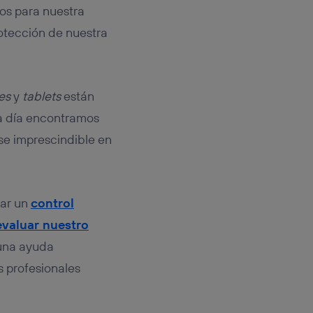
rsona que
os para nuestra
tificador.
otección de nuestra
sis se
 hogar que
sará
es
y
tablets
están
a día encontramos
n la parte
se imprescindible en
onsenthub”)
.
var un
control
evaluar nuestro
una ayuda
s profesionales