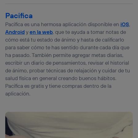
lo que cualquier persona que conecte su dispositivo y
consienta el uso de la tecnología recibirá el mismo
identificador. Típicamente:
Pacifica
Si utilizas una
conexión de banda ancha
(p. ej., Wi-Fi),
Pacifica es una hermosa aplicación disponible en
iOS
,
el marketing o análisis se realizará en función de las
Android
y
en la web
, que te ayuda a tomar notas de
actividades de navegación de los miembros del hogar
que hayan dado su consentimiento.
cómo está tu estado de ánimo y hasta de calificarlo
Si utilizas
datos móviles
, el marketing será más
para saber cómo te has sentido durante cada día que
personalizado, ya que se basará únicamente en la
ha pasado. También permite agregar metas diarias,
navegación del usuario del móvil.
escribir un diario de pensamientos, revisar el historial
Puedes gestionar los consentimientos Utiq seleccionando
de ánimo, probar técnicas de relajación y cuidar de tu
“Administrar Utiq” en la parte inferior de esta página web o
salud física en general creando buenos hábitos.
visitando el
portal de privacidad de Utiq
(“consenthub”)
. Para más información, consulta
Pacifica es gratis y tiene compras dentro de la
la
política de privacidad de Utiq
.
aplicación.