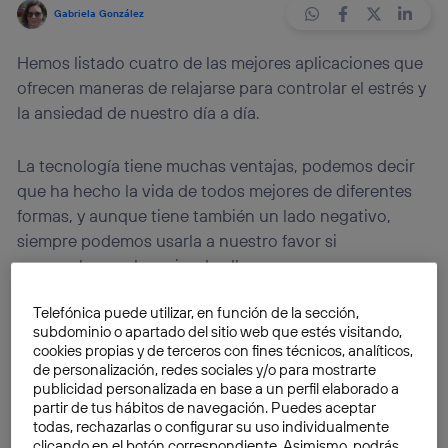
Gabriela González
Hemos listado cuatro de las mejores aplicaciones que
ofrecen maneras de relajarse para controlar el estrés y
la ansiedad de nuestro día a día.
La tecnología tiene muchas ventajas, podemos decir
que ha hecho la vida de todos mejores de diferentes
formas, y aunque tiene también un lado negativo,
siempre podemos usarla a nuestro favor si
aprovechamos lo mejor de ella.
Telefónica puede utilizar, en función de la sección,
Si necesitas un poco de paz mental, ya sea porque
subdominio o apartado del sitio web que estés visitando,
estás muy agotado, sufres de ansiedad o de estrés;
cookies propias y de terceros con fines técnicos, analíticos,
existen aplicaciones (sí, aplicaciones) que
te ayudarán
de personalización, redes sociales y/o para mostrarte
publicidad personalizada en base a un perfil elaborado a
a manejar estos problemas, o al menos, a
partir de tus hábitos de navegación. Puedes aceptar
entenderlos mejor.
Son herramientas que puedes
todas, rechazarlas o configurar su uso individualmente
combinar con terapia o con otras actividades
clicando en el botón correspondiente. Asimismo, podrás