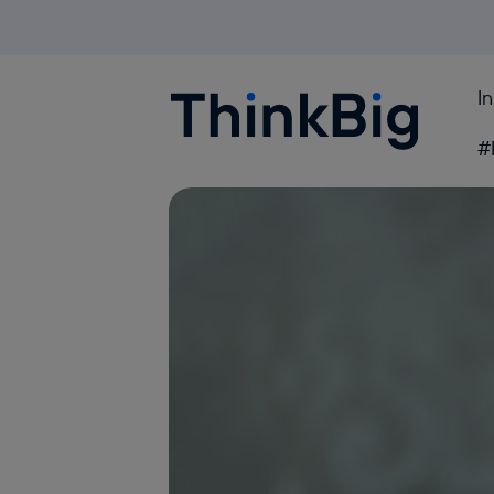
I
Blogthinkbig.com
#