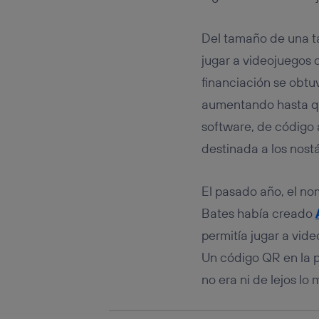
Este iden
conecte s
Típicame
Del tamaño de una t
Si util
jugar a videojuegos c
realiz
hayan 
financiación se obtuv
Si util
aumentando hasta que
únicam
software, de código 
Puedes ge
inferior 
destinada a los nost
Para más 
El pasado año, el no
Bates había creado
permitía jugar a vide
Un código QR en la p
no era ni de lejos lo