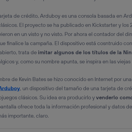
tificador se asigna a la conexión de internet, por lo que cualquier pe
u dispositivo y consienta el uso de la tecnología recibirá el mismo iden
nte:
arjeta de crédito, Arduboy es una consola basada en Ar
izas una
conexión de banda ancha
(p. ej., Wi-Fi), el marketing o análi
lásicos. El proyecto se ha publicado en Kickstarter y los
ará en función de las actividades de navegación de los miembros del
dado su consentimiento.
ieron en un visto y no visto. Por ahora el contador del di
izas
datos móviles
, el marketing será más personalizado, ya que se ba
 finalice la campaña. El dispositivo está cosntruido con
ente en la navegación del usuario del móvil.
abierto, trata de
imitar algunos de los títulos de la N
stionar los consentimientos Utiq seleccionando “Administrar Utiq” e
de esta página web o visitando el
portal de privacidad de Utiq (“c
álgicos y, como su nombre apunta, se inspira en las vieja
información, consulta la
política de privacidad de Utiq
.
mbre de Kevin Bates se hizo conocido en Internet por una
Arduboy
, un dispositivo del tamaño de una tarjeta de créd
ojuegos clásicos. Su idea era producirlo y
venderlo como 
antalla ofrece toda la información profesional y datos de
 más importante, claro.