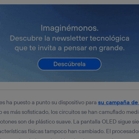
s ha puesto a punto su dispositivo para
su campaña de
eño es más sofisticado, los circuitos se han camuflado me
botones son de plástico suave. La pantalla OLED sigue si
acterísticas físicas tampoco han cambiado. El procesad