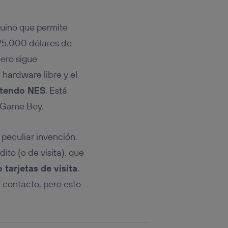
rsona que
tificador.
duino que permite
sis se
 25.000 dólares de
 hogar que
nero sigue
sará
 hardware libre y el
intendo NES
. Está
n la parte
onsenthub”)
.
s Game Boy.
 peculiar invención.
ito (o de visita), que
tarjetas de visita
.
 contacto, pero esto