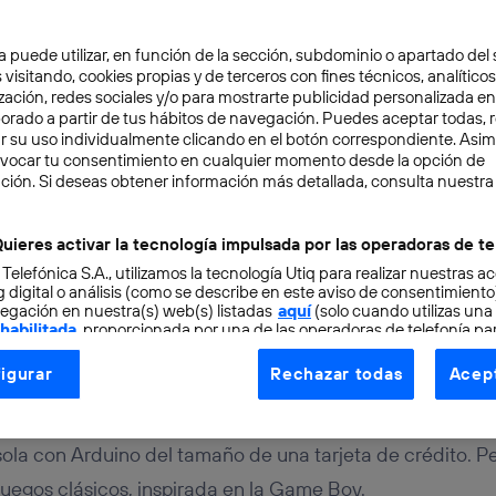
a puede utilizar, en función de la sección, subdominio o apartado del 
 visitando, cookies propias y de terceros con fines técnicos, analíticos
zación, redes sociales y/o para mostrarte publicidad personalizada e
aborado a partir de tus hábitos de navegación. Puedes aceptar todas, 
r su uso individualmente clicando en el botón correspondiente. Asi
evocar tu consentimiento en cualquier momento desde la opción de
TAL
2 min
ción. Si deseas obtener información más detallada, consulta nuestra
sola basada en Arduino 
uieres activar la tecnología impulsada por las operadoras de te
 Telefónica S.A., utilizamos la tecnología Utiq para realizar nuestras a
tarjeta de crédito
 digital o análisis (como se describe en este aviso de consentimient
egación en nuestra(s) web(s) listadas
aquí
(solo cuando utilizas una
 habilitada
, proporcionada por una de las operadoras de telefonía par
tu consentimiento en cada página web).
igurar
Rechazar todas
Acept
ogía Utiq está diseñada con la privacidad como prioridad ofreciéndot
ogía utiliza un identificador cifrado creado por tu
operadora de tele
o tu dirección IP y otra información de la cuenta de cliente de telec
la con Arduino del tamaño de una tarjeta de crédito. Pe
 a la conexión que utilizas (p. ej., número de teléfono móvil).
juegos clásicos, inspirada en la Game Boy.