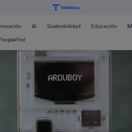
nnovación
IA
Sostenibilidad
Educación
M
PeopleFirst