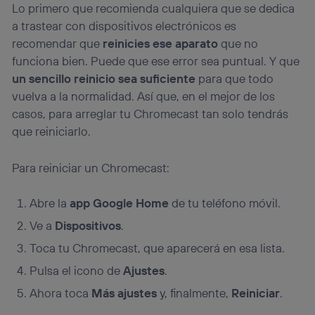
Lo primero que recomienda cualquiera que se dedica
Si utilizas una
conexión de banda ancha
(p. ej., Wi-Fi),
a trastear con dispositivos electrónicos es
el marketing o análisis se realizará en función de las
actividades de navegación de los miembros del hogar
recomendar que
reinicies ese aparato
que no
que hayan dado su consentimiento.
funciona bien. Puede que ese error sea puntual. Y que
Si utilizas
datos móviles
, el marketing será más
un sencillo reinicio sea suficiente
para que todo
personalizado, ya que se basará únicamente en la
vuelva a la normalidad. Así que, en el mejor de los
navegación del usuario del móvil.
casos, para arreglar tu Chromecast tan solo tendrás
Puedes gestionar los consentimientos Utiq seleccionando
“Administrar Utiq” en la parte inferior de esta página web o
que reiniciarlo.
visitando el
portal de privacidad de Utiq
(“consenthub”)
. Para más información, consulta
Para reiniciar un Chromecast:
la
política de privacidad de Utiq
.
Abre la
app Google Home
de tu teléfono móvil.
Ve a
Dispositivos
.
Toca tu Chromecast, que aparecerá en esa lista.
Pulsa el icono de
Ajustes
.
Ahora toca
Más ajustes
y, finalmente,
Reiniciar
.