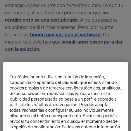
embargo, como ocurre con tu teléfono móvil o con tu
ordenador, el uso habitual puede hacer que
su
rendimiento se vea perjudicado
. Algo que puedes
solucionar de distintas maneras. Pero, por suerte,
todas ellas
tienen que ver con el software
. De
manera que solo hay que
seguir unos pasos para dar
con la solución
.
Telefónica puede utilizar, en función de la sección,
subdominio o apartado del sitio web que estés visitando,
cookies propias y de terceros con fines técnicos, analíticos,
de personalización, redes sociales y/o para mostrarte
publicidad personalizada en base a un perfil elaborado a
partir de tus hábitos de navegación. Puedes aceptar
todas, rechazarlas o configurar su uso individualmente
clicando en el botón correspondiente. Asimismo, podrás
revocar tu consentimiento en cualquier momento desde
la opción de configuración. Si deseas obtener información