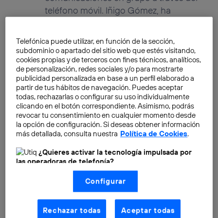
teléfono móvil. Iñigo Gómez, ha
desarrollado su carrera profesional
dentro del Grupo Telefonica
Telefónica puede utilizar, en función de la sección,
principalmente en el programa de
subdominio o apartado del sitio web que estés visitando,
partners de Telefónica y estos dos
cookies propias y de terceros con fines técnicos, analíticos,
de personalización, redes sociales y/o para mostrarte
últimos años participando en la
publicidad personalizada en base a un perfil elaborado a
integración de nuevos ISV´s en
partir de tus hábitos de navegación. Puedes aceptar
todas, rechazarlas o configurar su uso individualmente
Aplicateca, dentro de la Dirección de
clicando en el botón correspondiente. Asimismo, podrás
Estrategia y Nuevos Negocios
revocar tu consentimiento en cualquier momento desde
Digitales.Es el actual J.Producto del
la opción de configuración. Si deseas obtener información
más detallada, consulta nuestra
Política de Cookies
.
servicio Pulsa-y-Habla.
¿Quieres activar la tecnología impulsada por
las operadoras de telefonía?
Nosotros, Telefónica S.A., utilizamos la tecnología Utiq para
Configurar
realizar nuestras acciones de marketing digital o análisis
(como se describe en este aviso de consentimiento)
Nuevo Pulsa-y-Habla: «Roger
basadas en tu navegación en nuestra(s) web(s)
& Out!»
listadas
aquí
(solo cuando utilizas una
conexión a
Rechazar todas
Aceptar todas
internet habilitada
, proporcionada por una de las