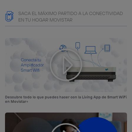
Puedes gestionar los consentimientos Utiq seleccionando
“Administrar Utiq” en la parte inferior de esta página web o
SACA EL MÁXIMO PARTIDO A LA CONECTIVIDAD
visitando el
portal de privacidad de Utiq
EN TU HOGAR MOVISTAR
(“consenthub”)
. Para más información, consulta
la
política de privacidad de Utiq
.
Descubre todo lo que puedes hacer con la Living App de Smart WiFi
en Movistar+