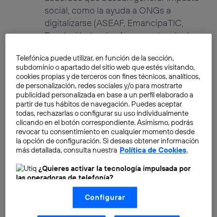
social, como la ayuda a ONGs a
digitalizarse (ASEAF, EmancipaTIC,
Fundación Luzón...) como a través de
distintas formas de crowdfunding
Telefónica puede utilizar, en función de la sección,
llegando a recaudar más de 90.000€
subdominio o apartado del sitio web que estés visitando,
para que 13 personas en situación de
cookies propias y de terceros con fines técnicos, analíticos,
vulnerabilidad de distintas entidades y
de personalización, redes sociales y/o para mostrarte
publicidad personalizada en base a un perfil elaborado a
proyectos (Fundación Secretariado
partir de tus hábitos de navegación. Puedes aceptar
Gitano, FELGTB/YesWeTrans,
todas, rechazarlas o configurar su uso individualmente
Fundación Esplai...) puedan estudiar
clicando en el botón correspondiente. Asimismo, podrás
revocar tu consentimiento en cualquier momento desde
de forma gratuita y así facilitar el
la opción de configuración. Si deseas obtener información
acceso al mundo laboral a lo largo del
más detallada, consulta nuestra
Política de Cookies
.
2023. Padre de acogida, activista por
¿Quieres activar la tecnología impulsada por
los derechos LGTBI y vegano
las operadoras de telefonía?
concienciado, no concibo un mundo
Nosotros, Telefónica S.A., utilizamos la tecnología Utiq para
Configurar
sin justicia social y considero que la
realizar nuestras acciones de marketing digital o análisis
(como se describe en este aviso de consentimiento)
visibilidad y la educación son básicas
basadas en tu navegación en nuestra(s) web(s)