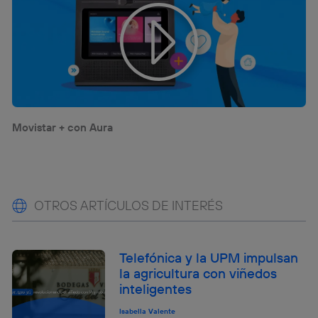
Movistar + con Aura
OTROS ARTÍCULOS DE INTERÉS
Telefónica y la UPM impulsan
la agricultura con viñedos
inteligentes
Isabella Valente