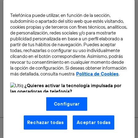
Telefónica puede utilizar, en función de la sección,
subdominio o apartado del sitio web que estés visitando,
cookies propias y de terceros con fines técnicos, analíticos,
de personalización, redes sociales y/o para mostrarte
publicidad personalizada en base a un perfil elaborado a
partir de tus hábitos de navegación. Puedes aceptar
¿Utilizas Amazon, Spotify o
todas, rechazarlas o configurar su uso individualmente
Netflix? Entonces te estás
clicando en el botón correspondiente. Asimismo, podrás
beneficiando del Big Data
revocar tu consentimiento en cualquier momento desde
la opción de configuración. Si deseas obtener información
James Doherty
más detallada, consulta nuestra
Política de Cookies
.
¿Quieres activar la tecnología impulsada por
las operadoras de telefonía?
Nosotros, Telefónica S.A., utilizamos la tecnología Utiq para
Configurar
realizar nuestras acciones de marketing digital o análisis
(como se describe en este aviso de consentimiento)
basadas en tu navegación en nuestra(s) web(s)
listadas
aquí
(solo cuando utilizas una
conexión a
Rechazar todas
Aceptar todas
internet habilitada
, proporcionada por una de las
operadoras de telefonía participantes, y otorgas tu
consentimiento en cada página web).