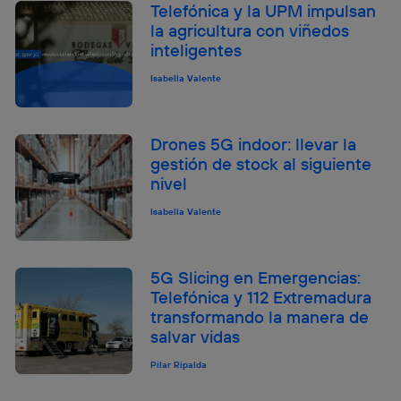
Telefónica y la UPM impulsan
la agricultura con viñedos
inteligentes
Isabella Valente
Drones 5G indoor: llevar la
gestión de stock al siguiente
nivel
Isabella Valente
5G Slicing en Emergencias:
Telefónica y 112 Extremadura
transformando la manera de
salvar vidas
Pilar Ripalda