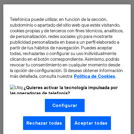
Telefónica puede utilizar, en función de la sección,
subdominio o apartado del sitio web que estés visitando,
La inversión en startups
cookies propias y de terceros con fines técnicos, analíticos,
españolas, presente y futuro
de personalización, redes sociales y/o para mostrarte
publicidad personalizada en base a un perfil elaborado a
Javier García
partir de tus hábitos de navegación. Puedes aceptar
todas, rechazarlas o configurar su uso individualmente
clicando en el botón correspondiente. Asimismo, podrás
revocar tu consentimiento en cualquier momento desde
la opción de configuración. Si deseas obtener información
Las dos orillas de la
más detallada, consulta nuestra
Política de Cookies
.
competitividad: el talento y
las finanzas
¿Quieres activar la tecnología impulsada por
las operadoras de telefonía?
Javier García
Nosotros, Telefónica S.A., utilizamos la tecnología Utiq para
Configurar
realizar nuestras acciones de marketing digital o análisis
(como se describe en este aviso de consentimiento)
basadas en tu navegación en nuestra(s) web(s)
listadas
aquí
(solo cuando utilizas una
conexión a
Rechazar todas
Aceptar todas
internet habilitada
, proporcionada por una de las
operadoras de telefonía participantes, y otorgas tu