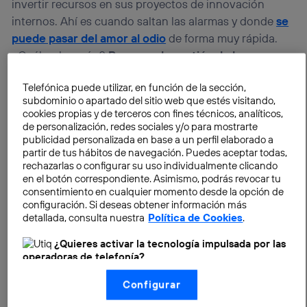
invertir recursos en sus proyectos de innovación
internos. Ahí es cuando saltan las alarmas y donde
se
puede pasar del amor al odio
de forma muy rápida.
¿Cuál es la razón?
Pues que la gestión de la
incertidumbre es uno de los mayores quebraderos
Telefónica puede utilizar, en función de la sección,
de cabeza para toda persona que tiene que tomar
subdominio o apartado del sitio web que estés visitando,
decisiones
, sobre todo decisiones que impliquen la
cookies propias y de terceros con fines técnicos, analíticos,
posibilidad de perder mucho dinero. Por lo tanto, es
de personalización, redes sociales y/o para mostrarte
publicidad personalizada en base a un perfil elaborado a
muy fácil considerar que la solución de las empresas y
partir de tus hábitos de navegación. Puedes aceptar todas,
de las naciones pasa por la innovación.
rechazarlas o configurar su uso individualmente clicando
en el botón correspondiente. Asimismo, podrás revocar tu
consentimiento en cualquier momento desde la opción de
Eso es una realidad casi incuestionable. Pero la
configuración. Si deseas obtener información más
verdadera pregunta es ¿y si es tan obvio, por qué no
detallada, consulta nuestra
Política de Cookies
.
se innova más?
¿Por qué no se invierten más y más
¿Quieres activar la tecnología impulsada por las
recursos en jóvenes compañías que tienen
operadoras de telefonía?
propuestas rompedoras en tecnología, en talento y
Nosotros, Telefónica S.A., utilizamos la tecnología Utiq para
en soluciones de mercado?
Responder a estas
Configurar
realizar nuestras acciones de marketing digital o análisis
cuestiones ya es más difícil. Y entre las muchas
(como se describe en este aviso de consentimiento)