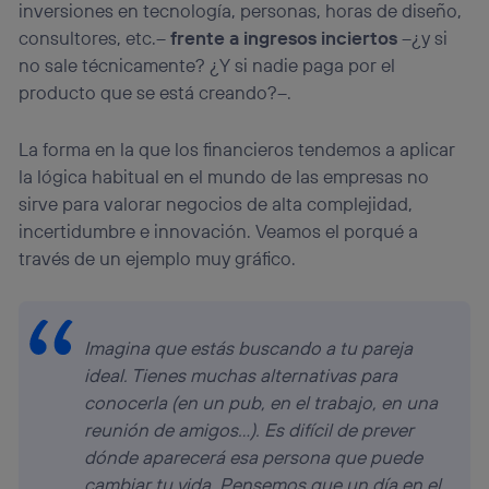
navegación del usuario del móvil.
inversiones en tecnología, personas, horas de diseño,
Puedes gestionar los consentimientos Utiq seleccionando
consultores, etc.–
frente a ingresos inciertos
–¿y si
“Administrar Utiq” en la parte inferior de esta página web o
no sale técnicamente? ¿Y si nadie paga por el
visitando el
portal de privacidad de Utiq
producto que se está creando?–.
(“consenthub”)
. Para más información, consulta
la
política de privacidad de Utiq
.
La forma en la que los financieros tendemos a aplicar
la lógica habitual en el mundo de las empresas no
sirve para valorar negocios de alta complejidad,
incertidumbre e innovación. Veamos el porqué a
través de un ejemplo muy gráfico.
Imagina que estás buscando a tu pareja
ideal. Tienes muchas alternativas para
conocerla (en un pub, en el trabajo, en una
reunión de amigos…). Es difícil de prever
dónde aparecerá esa persona que puede
cambiar tu vida. Pensemos que un día en el