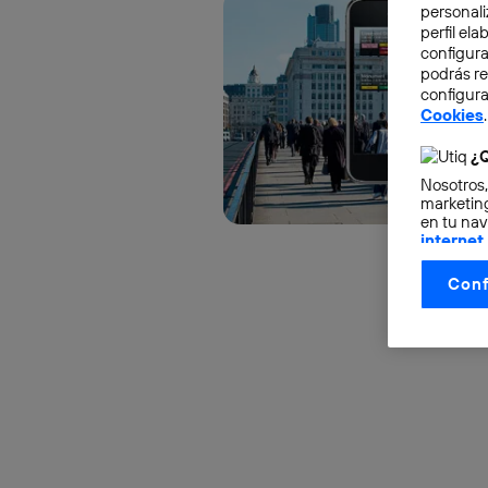
personali
perfil el
configura
podrás r
configura
Cookies
.
¿Q
Nosotros,
marketing
en tu nav
internet
otorgas 
Conf
La tecnol
control.
La tecnol
utilizand
vinculada
Este iden
conecte s
Típicame
Si util