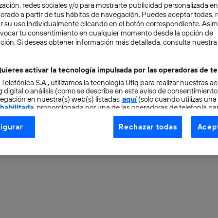
¿Intercambiando prácticame
zación, redes sociales y/o para mostrarte publicidad personalizada e
aborado a partir de tus hábitos de navegación. Puedes aceptar todas, 
realidad? Las aplicaciones d
r su uso individualmente clicando en el botón correspondiente. Asi
el mundo real no tienen límit
evocar tu consentimiento en cualquier momento desde la opción de
ción. Si deseas obtener información más detallada, consulta nuestra
DIGITAL
La corriente que hay detrás del desarrollo de 
uieres activar la tecnología impulsada por las operadoras de te
evoluciona cada día. El efecto resultante es un 
 Telefónica S.A., utilizamos la tecnología Utiq para realizar nuestras a
 digital o análisis (como se describe en este aviso de consentimient
Matt Headley
egación en nuestra(s) web(s) listadas
aquí
(solo cuando utilizas una
 habilitada
, proporcionada por una de las operadoras de telefonía par
tu consentimiento en cada página web).
igurar
Rechazar todas
Acept
ogía Utiq está diseñada con la privacidad como prioridad ofreciéndot
ogía utiliza un identificador cifrado creado por tu
operadora de tele
o tu dirección IP y otra información de la cuenta de cliente de telec
 a la conexión que utilizas (p. ej., número de teléfono móvil).
tificador se asigna a la conexión de internet, por lo que cualquier pe
u dispositivo y consienta el uso de la tecnología recibirá el mismo iden
nte:
izas una
conexión de banda ancha
(p. ej., Wi-Fi), el marketing o análi