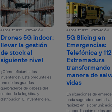
#PEOPLEFIRST
INNOVACIÓN
#PEOPLEFIRST
INNOVACIÓN
Drones 5G indoor:
5G Slicing en
llevar la gestión
Emergencias:
de stock al
Telefónica y 112
siguiente nivel
Extremadura
transformando 
¿Cómo eficientar los
manera de salv
inventarios? Esta pregunta es
vidas
uno de los grandes
quebraderos de cabeza del
sector de la logística y
En situaciones de emerge
distribución. El inventario en...
cada segundo cuenta. La
rapidez en la comunicació
la coordinación de los eq