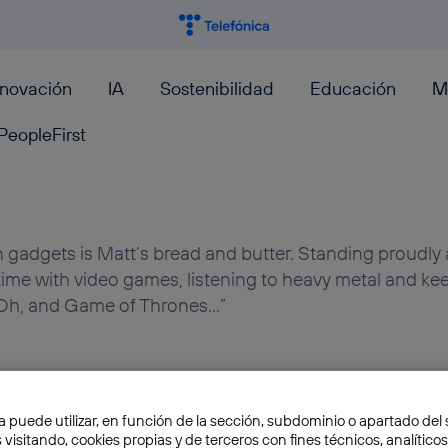
nnovación
IA
Sostenibilidad
Educación
M
PeopleFirst
gadgets is Matt’s bread and butter. Standing proudly 
e time with video games, listening to heavy metal and ke
Oh, and Game of Thrones…”
a puede utilizar, en función de la sección, subdominio o apartado del 
 visitando, cookies propias y de terceros con fines técnicos, analíticos