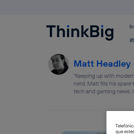
I
Blogthinkbig.com
#
Matt Headley
"Keeping up with modern 
nerd, Matt fills his spar
tech and gaming news. 
Telefónic
que estés