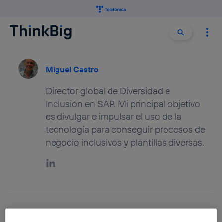
Buscar:
Buscar
Miguel Castro
Director global de Diversidad e
Inclusión en SAP. Mi principal objetivo
es divulgar e impulsar el uso de la
tecnología para conseguir procesos de
negocio inclusivos y plantillas diversas.
La tecnología: aliada del