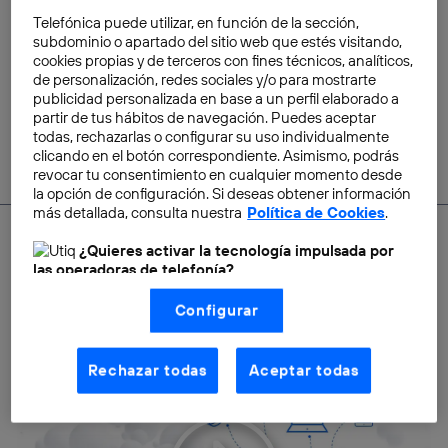
colectivo LGTBI en el entorno
Telefónica puede utilizar, en función de la sección,
laboral
subdominio o apartado del sitio web que estés visitando,
cookies propias y de terceros con fines técnicos, analíticos,
Miguel Castro
de personalización, redes sociales y/o para mostrarte
publicidad personalizada en base a un perfil elaborado a
partir de tus hábitos de navegación. Puedes aceptar
todas, rechazarlas o configurar su uso individualmente
clicando en el botón correspondiente. Asimismo, podrás
revocar tu consentimiento en cualquier momento desde
la opción de configuración. Si deseas obtener información
más detallada, consulta nuestra
Política de Cookies
.
¿Quieres activar la tecnología impulsada por
las operadoras de telefonía?
SACA EL MÁXIMO PARTIDO A LA CONECTIVIDAD
Nosotros, Telefónica S.A., utilizamos la tecnología Utiq para
Configurar
realizar nuestras acciones de marketing digital o análisis
EN TU HOGAR MOVISTAR
(como se describe en este aviso de consentimiento)
basadas en tu navegación en nuestra(s) web(s)
listadas
aquí
(solo cuando utilizas una
conexión a
Rechazar todas
Aceptar todas
internet habilitada
, proporcionada por una de las
operadoras de telefonía participantes, y otorgas tu
consentimiento en cada página web).
La tecnología Utiq está diseñada con la privacidad como