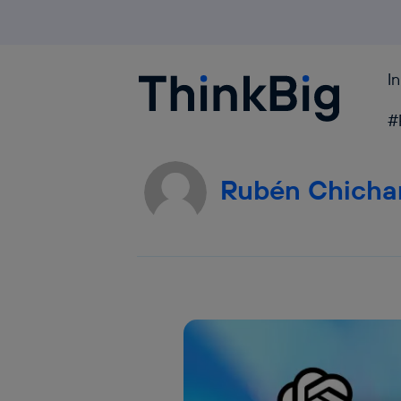
I
Blogthinkbig.com
#
Rubén Chicha