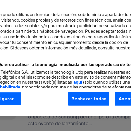
La carrera de las grandes compañías de inteligen
a puede utilizar, en función de la sección, subdominio o apartado del 
modelos cada vez más potentes parece no tener
 visitando, cookies propias y de terceros con fines técnicos, analíticos
Rubén Chicharro
zación, redes sociales y/o para mostrarte publicidad personalizada e
aborado a partir de tus hábitos de navegación. Puedes aceptar todas, 
r su uso individualmente clicando en el botón correspondiente. Asi
evocar tu consentimiento en cualquier momento desde la opción de
ción. Si deseas obtener información más detallada, consulta nuestra
Las nuevas Gafas inteligent
uieres activar la tecnología impulsada por las operadoras de te
Google van a acabar con las
 Telefónica S.A., utilizamos la tecnología Utiq para realizar nuestras a
 digital o análisis (como se describe en este aviso de consentimient
Gemini para todo y cámaras
egación en nuestra(s) web(s) listadas
aquí
(solo cuando utilizas una
fotos
 habilitada
, proporcionada por una de las operadoras de telefonía par
tu consentimiento en cada página web).
igurar
Rechazar todas
Acept
ogía Utiq está diseñada con la privacidad como prioridad ofreciéndot
INNOVACIÓN
Los móviles plegables fueron los grandes pro
ogía utiliza un identificador cifrado creado por tu
operadora de tele
Unpacked de Samsung del año, pero la compa
o tu dirección IP y otra información de la cuenta de cliente de telec
este evento de lanzamiento...
 a la conexión que utilizas (p. ej., número de teléfono móvil).