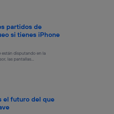
rsona que
tificador.
sis se
 hogar que
os partidos de
ueo si tienes iPhone
sará
n la parte
onsenthub”)
.
e están disputando en la
r, las pantallas...
 el futuro del que
lave