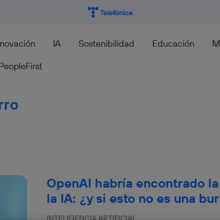
nnovación
IA
Sostenibilidad
Educación
M
PeopleFirst
rro
OpenAI habría encontrado la
la IA: ¿y si esto no es una b
INTELIGENCIA ARTIFICIAL