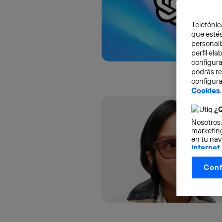
Telefónic
que estés
personali
perfil el
configura
podrás r
configura
Cookies
.
¿Q
Nosotros,
marketing
en tu nav
internet
otorgas 
Conf
La tecnol
control.
La tecnol
utilizand
vinculada