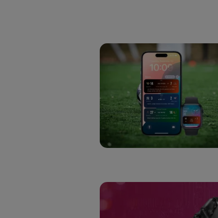
Este iden
conecte s
Típicame
Si util
realiz
hayan 
Si util
únicam
Puedes ge
inferior 
Para más 