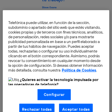
Steve Evans
¿La inversión en venture
Telefónica puede utilizar, en función de la sección,
capital es realmente una
subdominio o apartado del sitio web que estés visitando,
señal de éxito?
cookies propias y de terceros con fines técnicos, analíticos,
de personalización, redes sociales y/o para mostrarte
Steve Evans
publicidad personalizada en base a un perfil elaborado a
partir de tus hábitos de navegación. Puedes aceptar
todas, rechazarlas o configurar su uso individualmente
Cómo los wearables nos
clicando en el botón correspondiente. Asimismo, podrás
hacen más productivos
revocar tu consentimiento en cualquier momento desde
la opción de configuración. Si deseas obtener información
Steve Evans
más detallada, consulta nuestra
Política de Cookies
.
¿Quieres activar la tecnología impulsada por
Cómo protegerse en Internet
las operadoras de telefonía?
Nosotros, Telefónica S.A., utilizamos la tecnología Utiq para
Steve Evans
Configurar
realizar nuestras acciones de marketing digital o análisis
(como se describe en este aviso de consentimiento)
basadas en tu navegación en nuestra(s) web(s)
listadas
aquí
(solo cuando utilizas una
conexión a
Rechazar todas
Aceptar todas
internet habilitada
, proporcionada por una de las