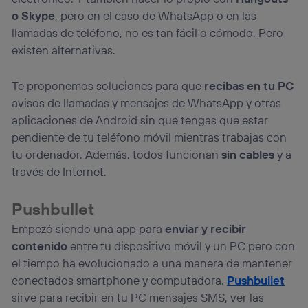
(p. ej., número de teléfono móvil).
o Skype
, pero en el caso de WhatsApp o en las
Este identificador se asigna a la conexión de internet, por
llamadas de teléfono, no es tan fácil o cómodo. Pero
lo que cualquier persona que conecte su dispositivo y
existen alternativas.
consienta el uso de la tecnología recibirá el mismo
identificador. Típicamente:
Te proponemos soluciones para que
recibas en tu PC
Si utilizas una
conexión de banda ancha
(p. ej., Wi-Fi),
el marketing o análisis se realizará en función de las
avisos de llamadas y mensajes de WhatsApp y otras
actividades de navegación de los miembros del hogar
aplicaciones de Android sin que tengas que estar
que hayan dado su consentimiento.
pendiente de tu teléfono móvil mientras trabajas con
Si utilizas
datos móviles
, el marketing será más
tu ordenador. Además, todos funcionan
sin cables
y a
personalizado, ya que se basará únicamente en la
través de Internet.
navegación del usuario del móvil.
Puedes gestionar los consentimientos Utiq seleccionando
“Administrar Utiq” en la parte inferior de esta página web o
Pushbullet
visitando el
portal de privacidad de Utiq
Empezó siendo una app para
enviar y recibir
(“consenthub”)
. Para más información, consulta
la
política de privacidad de Utiq
.
contenido
entre tu dispositivo móvil y un PC pero con
el tiempo ha evolucionado a una manera de mantener
conectados smartphone y computadora.
Pushbullet
sirve para recibir en tu PC mensajes SMS, ver las