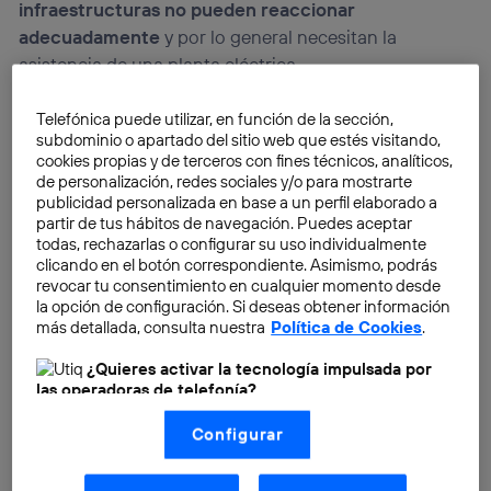
infraestructuras no pueden reaccionar
adecuadamente
y por lo general necesitan la
asistencia de una planta eléctrica.
Telefónica puede utilizar, en función de la sección,
subdominio o apartado del sitio web que estés visitando,
cookies propias y de terceros con fines técnicos, analíticos,
de personalización, redes sociales y/o para mostrarte
publicidad personalizada en base a un perfil elaborado a
partir de tus hábitos de navegación. Puedes aceptar
todas, rechazarlas o configurar su uso individualmente
clicando en el botón correspondiente. Asimismo, podrás
revocar tu consentimiento en cualquier momento desde
la opción de configuración. Si deseas obtener información
más detallada, consulta nuestra
Política de Cookies
.
¿Quieres activar la tecnología impulsada por
las operadoras de telefonía?
Nosotros, Telefónica S.A., utilizamos la tecnología Utiq para
Configurar
realizar nuestras acciones de marketing digital o análisis
(como se describe en este aviso de consentimiento)
basadas en tu navegación en nuestra(s) web(s)