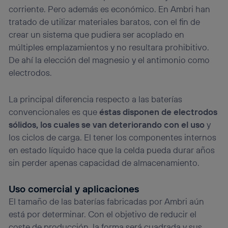
Puedes gestionar los consentimientos Utiq seleccionando
corriente. Pero además es económico. En Ambri han
“Administrar Utiq” en la parte inferior de esta página web o
tratado de utilizar materiales baratos, con el fin de
visitando el
portal de privacidad de Utiq
crear un sistema que pudiera ser acoplado en
(“consenthub”)
. Para más información, consulta
la
política de privacidad de Utiq
.
múltiples emplazamientos y no resultara prohibitivo.
De ahí la elección del magnesio y el antimonio como
electrodos.
La principal diferencia respecto a las baterías
convencionales es que
éstas disponen de electrodos
sólidos, los cuales se van deteriorando con el uso
y
los ciclos de carga. El tener los componentes internos
en estado líquido hace que la celda pueda durar años
sin perder apenas capacidad de almacenamiento.
Uso comercial y aplicaciones
El tamaño de las baterías fabricadas por Ambri aún
está por determinar. Con el objetivo de reducir el
coste de producción, la forma será cuadrada y sus