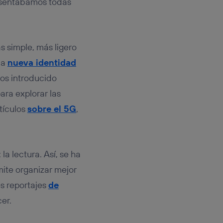
resentábamos todas
 hogar que
sará
s simple, más ligero
n la parte
la
nueva identidad
onsenthub”)
.
mos introducido
ara explorar las
tículos
sobre el 5G
,
a lectura. Así, se ha
mite organizar mejor
s reportajes
de
er.