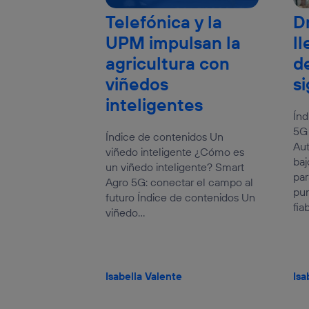
Telefónica y la
D
UPM impulsan la
ll
agricultura con
d
viñedos
si
inteligentes
Índ
5G 
Índice de contenidos Un
Aut
viñedo inteligente ¿Cómo es
baj
un viñedo inteligente? Smart
par
Agro 5G: conectar el campo al
pu
futuro Índice de contenidos Un
fiab
viñedo...
Isabella Valente
Isa