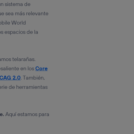
un sistema de
que sea más relevante
obile World
s espacios de la
tamos telarañas.
esaliente en los
Core
CAG 2.0
. También,
erie de herramientas
e.
Aquí estamos para