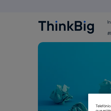
I
Blogthinkbig.com
#
Telefónic
que estés