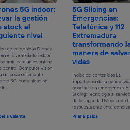
rones 5G indoor:
5G Slicing en
evar la gestión
Emergencias:
e stock al
Telefónica y 112
guiente nivel
Extremadura
transformando l
ice de contenidos Drones
manera de salva
en el inventariado indoor
vidas
onomía para un inventario
o control Computer Vision
a un posicionamiento
Índice de contenidos La
ntero 5G, comunicación
importancia de la conectivi
le...
prioritaria en emergencias 5
Slicing: Tecnología al servici
de la seguridad Mejorando l
respuesta ante emergencias.
bella Valente
Pilar Ripalda