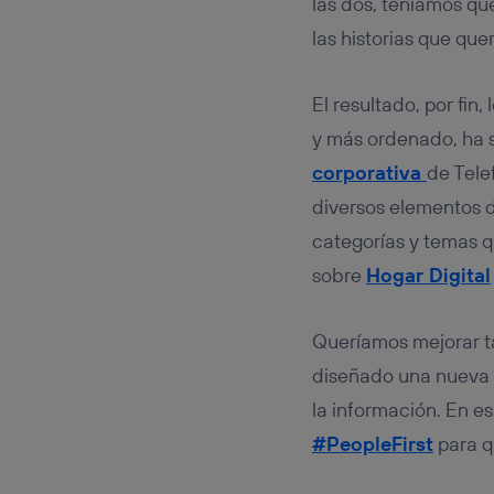
las dos, teníamos q
realiz
las historias que que
hayan 
Si util
únicam
El resultado, por fin
Puedes ge
y más ordenado, ha 
inferior 
Para más 
corporativa
de Tele
diversos elementos de
categorías y temas q
sobre
Hogar Digital
Queríamos mejorar tam
diseñado una nueva vi
la información. En e
#PeopleFirst
para q