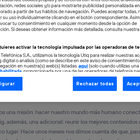
zación, redes sociales y/o para mostrarte publicidad personalizada e
aborado a partir de tus hábitos de navegación. Puedes aceptar todas, 
r su uso individualmente clicando en el botón correspondiente. Asi
evocar tu consentimiento en cualquier momento desde la opción de
ción. Si deseas obtener información más detallada, consulta nuestra
uieres activar la tecnología impulsada por las operadoras de te
PLEFIRST
THINK BIG
2 min
 Telefónica S.A., utilizamos la tecnología Utiq para realizar nuestras a
 digital o análisis (como se describe en este aviso de consentimient
dos al nuevo Think Big
egación en nuestra(s) web(s) listadas
aquí
(solo cuando utilizas una
 habilitada
, proporcionada por una de las operadoras de telefonía par
tu consentimiento en cada página web).
igurar
Rechazar todas
Acept
ogía Utiq está diseñada con la privacidad como prioridad ofreciéndot
ogía utiliza un identificador cifrado creado por tu
operadora de tele
o tu dirección IP y otra información de la cuenta de cliente de telec
 a la conexión que utilizas (p. ej., número de teléfono móvil).
os una misión: hacer nuestro mundo más humano conecta
tificador se asigna a la conexión de internet, por lo que cualquier pe
ig, además, una adicional: reunir los mejores contenidos 
u dispositivo y consienta el uso de la tecnología recibirá el mismo iden
co lugar. Hace unos meses nos dimos cuenta de que, par
nte:
izas una
conexión de banda ancha
(p. ej., Wi-Fi), el marketing o análi