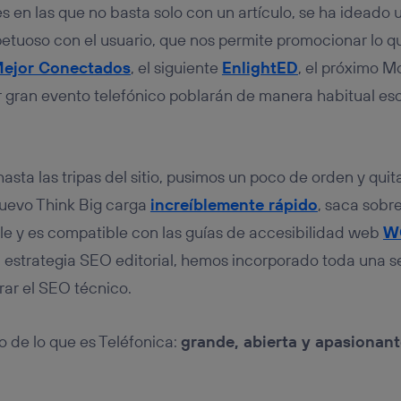
s en las que no basta solo con un artículo, se ha ideado 
petuoso con el usuario, que nos permite promocionar lo 
ejor Conectados
, el siguiente
EnlightED
, el próximo M
 gran evento telefónico poblarán de manera habitual eso
asta las tripas del sitio, pusimos un poco de orden y qui
nuevo Think Big carga
increíblemente rápido
, saca sobr
e y es compatible con las guías de accesibilidad web
W
a estrategia SEO editorial, hemos incorporado toda una s
ar el SEO técnico.
jo de lo que es Teléfonica:
grande, abierta y apasionant