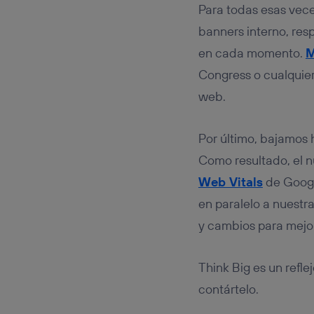
Para todas esas vece
banners interno, res
en cada momento.
M
Congress o cualquier
web.
Por último, bajamos h
Como resultado, el 
Web Vitals
de Googl
en paralelo a nuestr
y cambios para mejor
Think Big es un refle
contártelo.