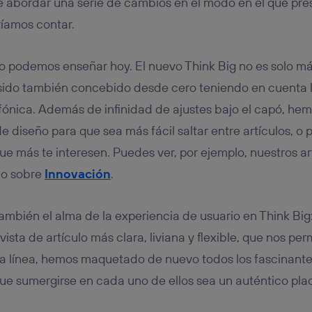
ue abordar una serie de cambios en el modo en el que p
ará en función de las actividades de navegación de los miembros del
ríamos contar.
dado su consentimiento.
izas
datos móviles
, el marketing será más personalizado, ya que se ba
ente en la navegación del usuario del móvil.
, lo podemos enseñar hoy. El nuevo Think Big no es solo má
stionar los consentimientos Utiq seleccionando “Administrar Utiq” e
sido también concebido desde cero teniendo en cuenta 
de esta página web o visitando el
portal de privacidad de Utiq (“c
información, consulta la
política de privacidad de Utiq
.
fónica. Además de infinidad de ajustes bajo el capó, he
 diseño para que sea más fácil saltar entre artículos, o p
ue más te interesen. Puedes ver, por ejemplo, nuestros ar
o sobre
Innovación
.
bién el alma de la experiencia de usuario en Think Big: l
sta de artículo más clara, liviana y flexible, que nos per
sa línea, hemos maquetado de nuevo todos los fascinante
ue sumergirse en cada uno de ellos sea un auténtico plac