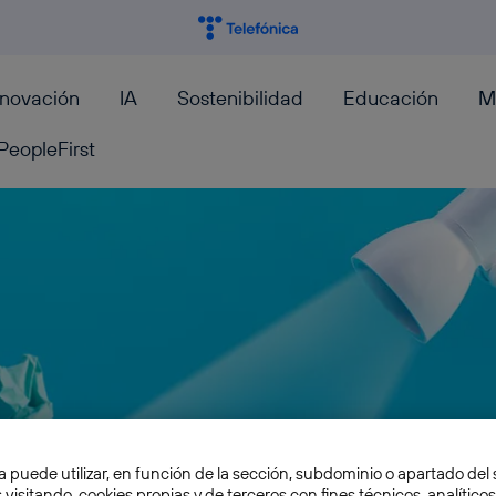
nnovación
IA
Sostenibilidad
Educación
M
PeopleFirst
a puede utilizar, en función de la sección, subdominio o apartado del 
 visitando, cookies propias y de terceros con fines técnicos, analíticos