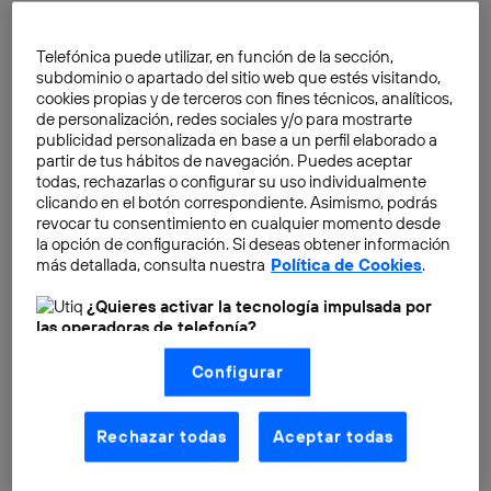
transformación de este sector:
de cada cien libros
que se publican en España, 22 son ya en formato
Telefónica puede utilizar, en función de la sección,
digital y 75 en papel. Por cada 100 euros facturados,
subdominio o apartado del sitio web que estés visitando,
cookies propias y de terceros con fines técnicos, analíticos,
3,70 proceden del formato digital, y 5,40 del
de personalización, redes sociales y/o para mostrarte
formato de bolsillo
. Las categorías más demandas en
publicidad personalizada en base a un perfil elaborado a
digital son Tiempo libre, libros de Texto y Ciencias
partir de tus hábitos de navegación. Puedes aceptar
todas, rechazarlas o configurar su uso individualmente
Sociales y Humanidades. Pero sin duda uno de los
clicando en el botón correspondiente. Asimismo, podrás
datos más relevantes de este informe, sobre todo para
revocar tu consentimiento en cualquier momento desde
los más románticos, es que
España dispone a día de
la opción de configuración. Si deseas obtener información
más detallada, consulta nuestra
Política de Cookies
.
hoy de una de las redes de librerías independientes
más extensas de Europa.
Y casi la mitad de los
¿Quieres activar la tecnología impulsada por
españoles son lectores frecuentes de libros, siendo los
las operadoras de telefonía?
más activos los madrileños y catalanes.
Nosotros, Telefónica S.A., utilizamos la tecnología Utiq para
Configurar
realizar nuestras acciones de marketing digital o análisis
(como se describe en este aviso de consentimiento)
Compartiendo lecturas
basadas en tu navegación en nuestra(s) web(s)
listadas
aquí
(solo cuando utilizas una
conexión a
Rechazar todas
Aceptar todas
internet habilitada
, proporcionada por una de las
operadoras de telefonía participantes, y otorgas tu
consentimiento en cada página web).