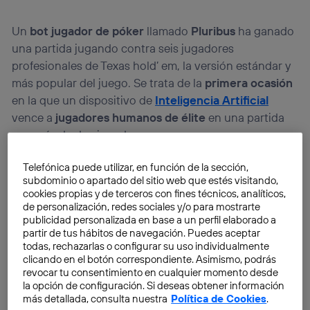
Un
bot jugador de póker
llamado
Pluribus
ha ganado
una partida jugando contra seis jugadores
profesionales de Texas hold’ em, la versión estándar y
más popular del juego. Se trata de la
primera ocasión
en la que un dispositivo de
Inteligencia Artificial
vence a
jugadores humanos de élite
en una partida
con más de dos jugadores.
Telefónica puede utilizar, en función de la sección,
Pluribus es una actualización de Libratus, un bot
subdominio o apartado del sitio web que estés visitando,
creado por el mismo equipo y que fue capaz de
cookies propias y de terceros con fines técnicos, analíticos,
vencer a dos
jugadores profesionales en 2017. Este
de personalización, redes sociales y/o para mostrarte
publicidad personalizada en base a un perfil elaborado a
nuevo modelo requiere
mucha menos potencia de
partir de tus hábitos de navegación. Puedes aceptar
computación
y ha demostrado tener capacidad para
todas, rechazarlas o configurar su uso individualmente
jugar
más de 10.000 manos
y vencer a 15 jugadores a
clicando en el botón correspondiente. Asimismo, podrás
revocar tu consentimiento en cualquier momento desde
lo largo de 12 días.
la opción de configuración. Si deseas obtener información
más detallada, consulta nuestra
Política de Cookies
.