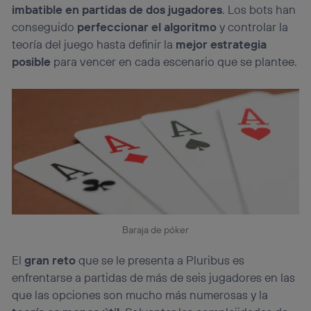
imbatible en partidas de dos jugadores
. Los bots han
el marketing o análisis se realizará en función de las
actividades de navegación de los miembros del hogar
conseguido
perfeccionar el algoritmo
y controlar la
que hayan dado su consentimiento.
teoría del juego hasta definir la
mejor estrategia
Si utilizas
datos móviles
, el marketing será más
posible
para vencer en cada escenario que se plantee.
personalizado, ya que se basará únicamente en la
navegación del usuario del móvil.
Puedes gestionar los consentimientos Utiq seleccionando
“Administrar Utiq” en la parte inferior de esta página web o
visitando el
portal de privacidad de Utiq
(“consenthub”)
. Para más información, consulta
la
política de privacidad de Utiq
.
Baraja de póker
El
gran reto
que se le presenta a Pluribus es
enfrentarse a partidas de más de seis jugadores en las
que las opciones son mucho más numerosas y la