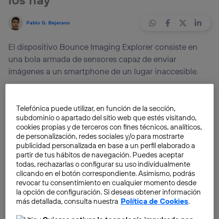
Pablo G. Bejerano
El dispositivo Bounce Imaging Explorer consiste en
una bola armada de sensores capaz de enviar
imágenes a un smartphone de un lugar inaccesible.
Hay ciertas situaciones en las que el ser humano
Telefónica puede utilizar, en función de la sección,
desearía tener ojos donde no los tiene. Rescatar a los
subdominio o apartado del sitio web que estés visitando,
supervivientes de desastres naturales –en zonas
cookies propias y de terceros con fines técnicos, analíticos,
donde imperan la destrucción y los escombros– o las
de personalización, redes sociales y/o para mostrarte
misiones de los bomberos durante un incendio son
publicidad personalizada en base a un perfil elaborado a
partir de tus hábitos de navegación. Puedes aceptar
situaciones en las que muchas veces se trabaja a
todas, rechazarlas o configurar su uso individualmente
ciegas. El dispositivo
Bounce Imaging Explorer está
clicando en el botón correspondiente. Asimismo, podrás
destinado a aportar imágenes de aquellas áreas a las
revocar tu consentimiento en cualquier momento desde
la opción de configuración. Si deseas obtener información
que el ser humano no puede acceder
, ya sea por
más detallada, consulta nuestra
Política de Cookies
.
tamaño o por peligrosidad. El objetivo es reconocer la