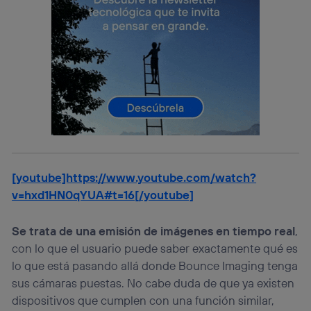
actividades de navegación de los miembros del hogar
que hayan dado su consentimiento.
Si utilizas
datos móviles
, el marketing será más
personalizado, ya que se basará únicamente en la
navegación del usuario del móvil.
Puedes gestionar los consentimientos Utiq seleccionando
“Administrar Utiq” en la parte inferior de esta página web o
visitando el
portal de privacidad de Utiq
(“consenthub”)
. Para más información, consulta
la
política de privacidad de Utiq
.
[youtube]https://www.youtube.com/watch?
v=hxd1HN0qYUA#t=16[/youtube]
Se trata de una emisión de imágenes en tiempo real
,
con lo que el usuario puede saber exactamente qué es
lo que está pasando allá donde Bounce Imaging tenga
sus cámaras puestas. No cabe duda de que ya existen
dispositivos que cumplen con una función similar,