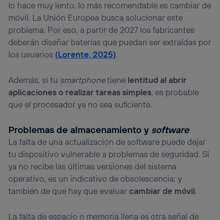
lo hace muy lento, lo más recomendable es cambiar de
Puedes gestionar los consentimientos Utiq seleccionando
“Administrar Utiq” en la parte inferior de esta página web o
móvil. La Unión Europea busca solucionar este
visitando el
portal de privacidad de Utiq
problema. Por eso, a partir de 2027 los fabricantes
(“consenthub”)
. Para más información, consulta
deberán diseñar baterías que puedan ser extraídas por
la
política de privacidad de Utiq
.
los usuarios
(Lorente, 2025)
.
Además, si tu
smartphone
tiene
lentitud al abrir
aplicaciones o realizar tareas simples
, es probable
que el procesador ya no sea suficiente.
Problemas de almacenamiento y
software
La falta de una actualización de software puede dejar
tu dispositivo vulnerable a problemas de seguridad. Si
ya no recibe las últimas versiones del sistema
operativo, es un indicativo de obsolescencia; y
también de que hay que evaluar
cambiar de móvil
.
La falta de espacio o memoria llena es otra señal de