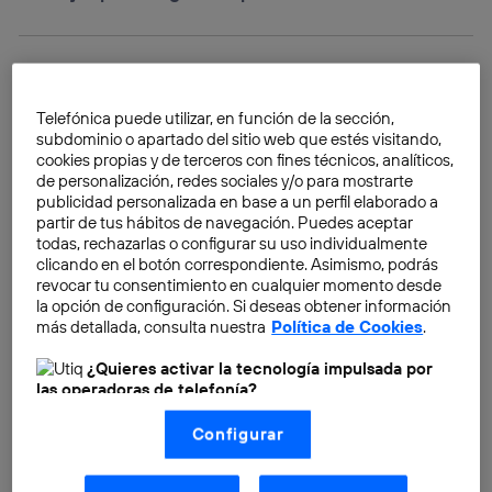
Telefónica puede utilizar, en función de la sección,
subdominio o apartado del sitio web que estés visitando,
cookies propias y de terceros con fines técnicos, analíticos,
de personalización, redes sociales y/o para mostrarte
publicidad personalizada en base a un perfil elaborado a
partir de tus hábitos de navegación. Puedes aceptar
todas, rechazarlas o configurar su uso individualmente
clicando en el botón correspondiente. Asimismo, podrás
revocar tu consentimiento en cualquier momento desde
la opción de configuración. Si deseas obtener información
más detallada, consulta nuestra
Política de Cookies
.
¿Quieres activar la tecnología impulsada por
las operadoras de telefonía?
Nosotros, Telefónica S.A., utilizamos la tecnología Utiq para
Configurar
realizar nuestras acciones de marketing digital o análisis
(como se describe en este aviso de consentimiento)
Señales de que es hora de cambiar
basadas en tu navegación en nuestra(s) web(s)
listadas
aquí
(solo cuando utilizas una
conexión a