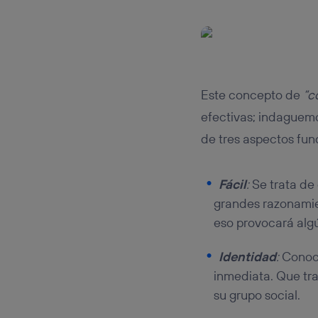
Este concepto de
“c
efectivas; indaguemo
de tres aspectos fu
Fácil
:
Se trata de 
grandes razonamien
eso provocará algú
Identidad
:
Conoce
inmediata. Que tra
su grupo social.