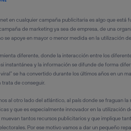
tificador se asigna a la conexión de internet, por lo que cualquier pe
u dispositivo y consienta el uso de la tecnología recibirá el mismo iden
nte:
ernet en cualquier campaña publicitaria es algo que está 
izas una
conexión de banda ancha
(p. ej., Wi-Fi), el marketing o análi
ará en función de las actividades de navegación de los miembros del
e campaña de marketing ya sea de empresa, de una organ
dado su consentimiento.
 no se apoye en mayor o menor medida en la utilización de
izas
datos móviles
, el marketing será más personalizado, ya que se ba
ente en la navegación del usuario del móvil.
stionar los consentimientos Utiq seleccionando “Administrar Utiq” e
mienta diferente, donde la interacción entre los diferent
de esta página web o visitando el
portal de privacidad de Utiq (“c
información, consulta la
política de privacidad de Utiq
.
i instantánea y la información se difunde de forma difere
viral” se ha convertido durante los últimos años en un 
 trata de conseguir.
os al otro lado del atlántico, al país donde se fraguan la
cas y que es especialmente innovador en la utilización de
muevan tantos recursos publicitarios y que implique tant
lectorales. Por ese motivo vamos a dar un pequeño repas