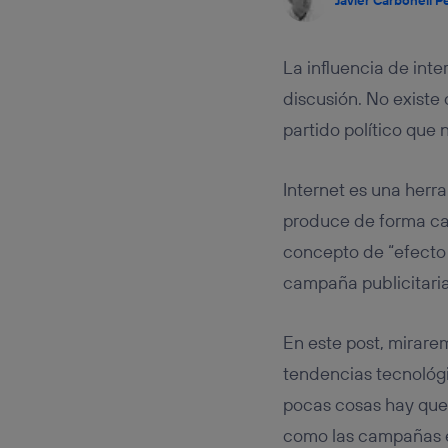
Este iden
conecte s
Típicame
La influencia de int
Si util
realiz
discusión. No exist
hayan 
partido político que
Si util
únicam
Puedes ge
Internet es una herra
inferior 
Para más 
produce de forma cas
concepto de “efecto 
campaña publicitaria
En este post, mirarem
tendencias tecnológi
pocas cosas hay que 
como las campañas e