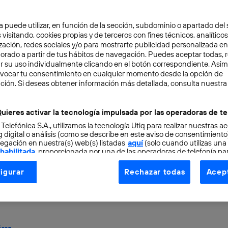
a puede utilizar, en función de la sección, subdominio o apartado del 
 visitando, cookies propias y de terceros con fines técnicos, analíticos
zación, redes sociales y/o para mostrarte publicidad personalizada e
aborado a partir de tus hábitos de navegación. Puedes aceptar todas, 
r su uso individualmente clicando en el botón correspondiente. Asi
evocar tu consentimiento en cualquier momento desde la opción de
ción. Si deseas obtener información más detallada, consulta nuestra
OCIO
5 min
onceptos sociales que 
uieres activar la tecnología impulsada por las operadoras de te
 Telefónica S.A., utilizamos la tecnología Utiq para realizar nuestras a
publicitaria debe tener
 digital o análisis (como se describe en este aviso de consentimient
egación en nuestra(s) web(s) listadas
aquí
(solo cuando utilizas una
 habilitada
, proporcionada por una de las operadoras de telefonía par
Caso de la campaña elec
tu consentimiento en cada página web).
igurar
Rechazar todas
Acept
ogía Utiq está diseñada con la privacidad como prioridad ofreciéndot
ogía utiliza un identificador cifrado creado por tu
operadora de tele
o tu dirección IP y otra información de la cuenta de cliente de telec
 a la conexión que utilizas (p. ej., número de teléfono móvil).
érez