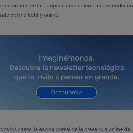
tes candidatos de la campaña americana para entender c
ndo del marketing online.
os los casos, la espina dorsal de la presencia online de 