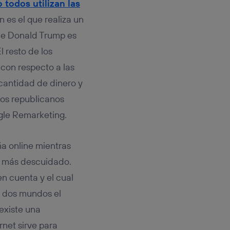
 todos utilizan las
n es el que realiza un
que Donald Trump es
 resto de los
con respecto a las
cantidad de dinero y
tos republicanos
gle Remarketing.
ña online mientras
l más descuidado.
n cuenta y el cual
y dos mundos el
existe una
net sirve para