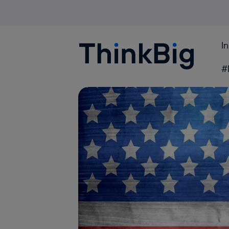
I
Blogthinkbig.com
#