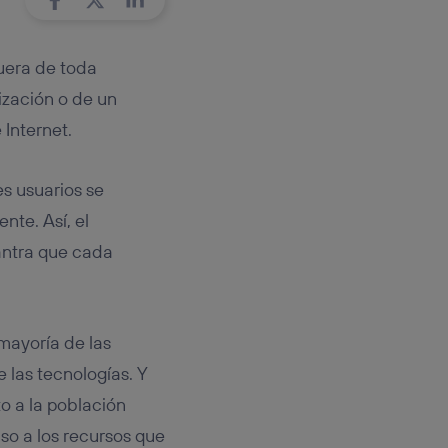
rsona que
tificador.
fuera de toda
sis se
 hogar que
ización o de un
 Internet.
sará
n la parte
es usuarios se
onsenthub”)
.
nte. Así, el
mantra que cada
 mayoría de las
 las tecnologías. Y
o a la población
o a los recursos que