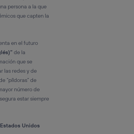
una persona a la que
lémicos que capten la
nta en el futuro
glés)”
de la
mación que se
r las redes y de
de “píldoras” de
l mayor número de
asegura estar siempre
e Estados Unidos