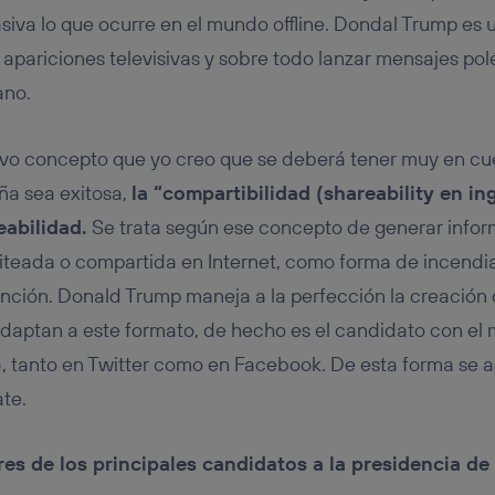
siva lo que ocurre en el mundo offline. Dondal Trump es 
s apariciones televisivas y sobre todo lanzar mensajes po
ano.
vo concepto que yo creo que se deberá tener muy en cue
a sea exitosa,
la “compartibilidad (shareability en in
eabilidad.
Se trata según ese concepto de generar infor
uiteada o compartida en Internet, como forma de incendia
ención. Donald Trump maneja a la perfección la creación 
adaptan a este formato, de hecho es el candidato con e
), tanto en Twitter como en Facebook. De esta forma se 
ate.
es de los principales candidatos a la presidencia d