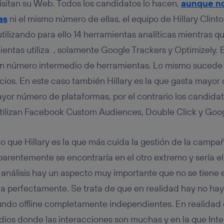
visitan su Web. Todos los candidatos lo hacen,
aunque no
as
ni el mismo número de ellas, el equipo de Hillary Clinto
tilizando para ello 14 herramientas analíticas mientras 
ntas utiliza , solamente Google Trackers y Optimizely. El
un número intermedio de herramientas. Lo mismo sucede 
ios. En este caso también Hillary es la que gasta mayor 
ayor número de plataformas, por el contrario los candida
utilizan Facebook Custom Audiences, Double Click y Goo
to que Hillary es la que más cuida la gestión de la campa
arentemente se encontraría en el otro extremo y sería e
análisis hay un aspecto muy importante que no se tiene e
 perfectamente. Se trata de que en realidad hay no ha
ndo offline completamente independientes. En realidad 
os donde las interacciones son muchas y en la que Inter