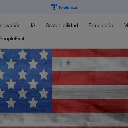
nnovación
IA
Sostenibilidad
Educación
M
PeopleFirst