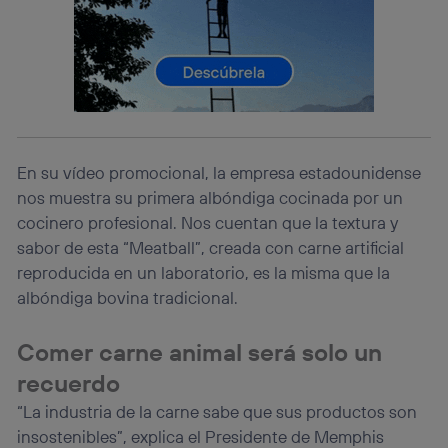
(p. ej., número de teléfono móvil).
Este identificador se asigna a la conexión de internet, por
lo que cualquier persona que conecte su dispositivo y
consienta el uso de la tecnología recibirá el mismo
identificador. Típicamente:
Si utilizas una
conexión de banda ancha
(p. ej., Wi-Fi),
el marketing o análisis se realizará en función de las
actividades de navegación de los miembros del hogar
que hayan dado su consentimiento.
En su vídeo promocional, la empresa estadounidense
nos muestra su primera albóndiga cocinada por un
Si utilizas
datos móviles
, el marketing será más
personalizado, ya que se basará únicamente en la
cocinero profesional. Nos cuentan que la textura y
navegación del usuario del móvil.
sabor de esta “Meatball”, creada con carne artificial
Puedes gestionar los consentimientos Utiq seleccionando
reproducida en un laboratorio, es la misma que la
“Administrar Utiq” en la parte inferior de esta página web o
albóndiga bovina tradicional.
visitando el
portal de privacidad de Utiq
(“consenthub”)
. Para más información, consulta
la
política de privacidad de Utiq
.
Comer carne animal será solo un
recuerdo
“La industria de la carne sabe que sus productos son
insostenibles”, explica el Presidente de Memphis