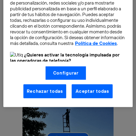
que podamos llevar a cabo acciones y ejecutar
de personalización, redes sociales y/o para mostrarte
movimientos. Sin él, nos resultaría mucho más
publicidad personalizada en base a un perfil elaborado a
partir de tus hábitos de navegación. Puedes aceptar
complejo «entender» el mundo que nos rodea y
todas, rechazarlas o configurar su uso individualmente
realizar tareas tan básicas como caminar, desplazar
clicando en el botón correspondiente. Asimismo, podrás
nuestro cuerpo en una determinada habitación o
revocar tu consentimiento en cualquier momento desde
la opción de configuración. Si deseas obtener información
reconocer el rostro de un conocido.
más detallada, consulta nuestra
Política de Cookies
.
¿Quieres activar la tecnología impulsada por
las operadoras de telefonía?
Nosotros, Telefónica S.A., utilizamos la tecnología Utiq para
Configurar
realizar nuestras acciones de marketing digital o análisis
(como se describe en este aviso de consentimiento)
basadas en tu navegación en nuestra(s) web(s)
listadas
aquí
(solo cuando utilizas una
conexión a
Rechazar todas
Aceptar todas
internet habilitada
, proporcionada por una de las
operadoras de telefonía participantes, y otorgas tu
consentimiento en cada página web).
La tecnología Utiq está diseñada con la privacidad como
prioridad ofreciéndote elección y control.
La tecnología utiliza un identificador cifrado creado por tu
operadora de telefonía
, utilizando tu dirección IP y otra