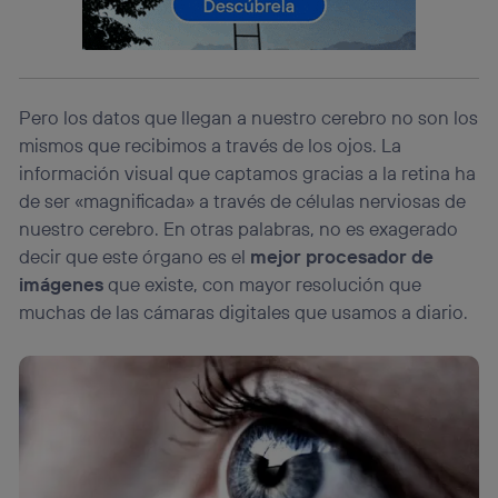
información de la cuenta de cliente de
telecomunicaciones vinculada a la conexión que utilizas
(p. ej., número de teléfono móvil).
Este identificador se asigna a la conexión de internet, por
lo que cualquier persona que conecte su dispositivo y
Pero los datos que llegan a nuestro cerebro no son los
consienta el uso de la tecnología recibirá el mismo
identificador. Típicamente:
mismos que recibimos a través de los ojos. La
información visual que captamos gracias a la retina ha
Si utilizas una
conexión de banda ancha
(p. ej., Wi-Fi),
el marketing o análisis se realizará en función de las
de ser «magnificada» a través de células nerviosas de
actividades de navegación de los miembros del hogar
nuestro cerebro. En otras palabras, no es exagerado
que hayan dado su consentimiento.
decir que este órgano es el
mejor procesador de
Si utilizas
datos móviles
, el marketing será más
imágenes
que existe, con mayor resolución que
personalizado, ya que se basará únicamente en la
navegación del usuario del móvil.
muchas de las cámaras digitales que usamos a diario.
Puedes gestionar los consentimientos Utiq seleccionando
“Administrar Utiq” en la parte inferior de esta página web o
visitando el
portal de privacidad de Utiq
(“consenthub”)
. Para más información, consulta
la
política de privacidad de Utiq
.