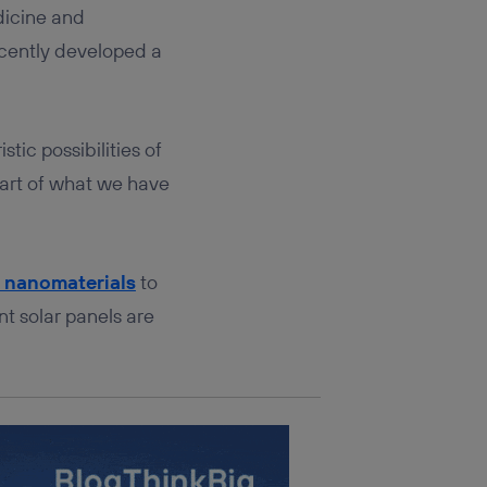
rsona que
dicine and
tificador.
recently developed a
sis se
 hogar que
sará
istic possibilities of
part of what we have
n la parte
onsenthub”)
.
nanomaterials
to
t solar panels are