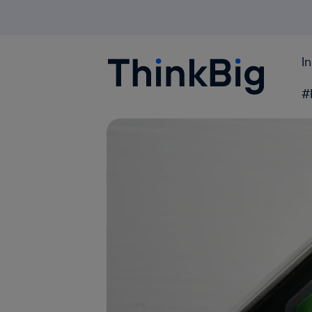
I
Blogthinkbig.com
#