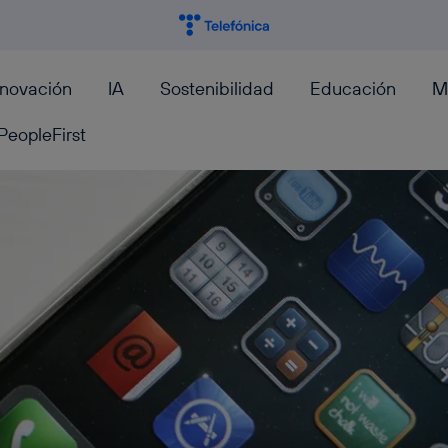
nnovación
IA
Sostenibilidad
Educación
M
PeopleFirst