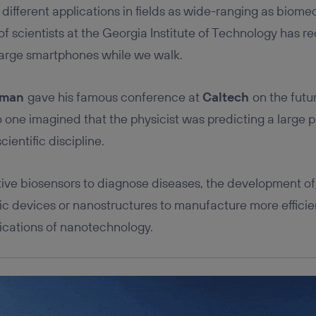
tificador se asigna a la conexión de internet, por lo que cualquier pe
ifferent applications in fields as wide-ranging as biome
u dispositivo y consienta el uso de la tecnología recibirá el mismo iden
nte:
of scientists at the Georgia Institute of Technology has 
izas una
conexión de banda ancha
(p. ej., Wi-Fi), el marketing o análi
arge smartphones while we walk.
ará en función de las actividades de navegación de los miembros del
dado su consentimiento.
izas
datos móviles
, el marketing será más personalizado, ya que se ba
nman
gave his famous conference at
Caltech
on the futur
ente en la navegación del usuario del móvil.
o one imagined that the physicist was predicting a large 
stionar los consentimientos Utiq seleccionando “Administrar Utiq” e
cientific discipline.
de esta página web o visitando el
portal de privacidad de Utiq (“c
información, consulta la
política de privacidad de Utiq
.
ative biosensors to diagnose diseases, the development of
ic devices or nanostructures to manufacture more efficien
lications of nanotechnology.