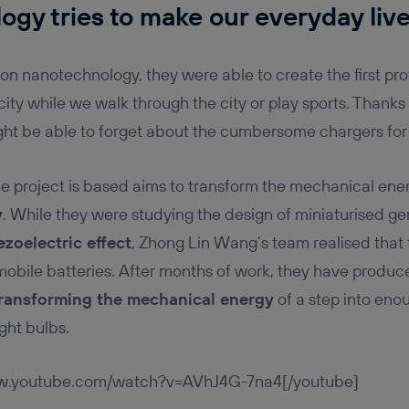
gy tries to make our everyday live
 on nanotechnology, they were able to create the first pr
city while we walk through the city or play sports. Thanks 
ght be able to forget about the cumbersome chargers for
e project is based aims to transform the mechanical ener
y
. While they were studying the design of miniaturised g
ezoelectric effect
, Zhong Lin Wang’s team realised that
mobile batteries. After months of work, they have produ
ransforming the mechanical energy
of a step into enou
ght bulbs.
ww.youtube.com/watch?v=AVhJ4G-7na4[/youtube]