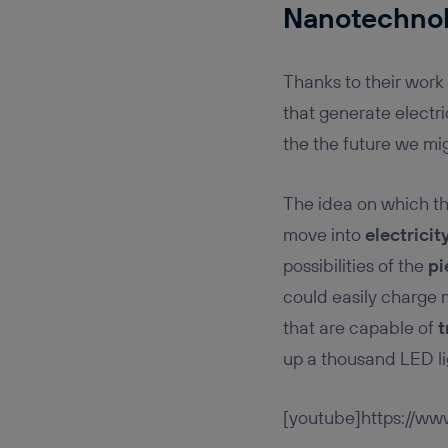
Nanotechnolo
Thanks to their work
that generate electri
the the future we mi
The idea on which th
move into
electricit
possibilities of the
pi
could easily charge 
that are capable of
t
up a thousand LED li
[youtube]https://w