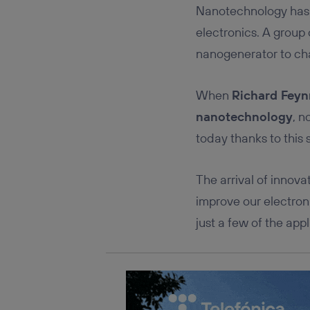
Este iden
Nanotechnology has d
conecte s
Típicame
electronics. A group 
Si util
nanogenerator to ch
realiz
hayan 
Si util
When
Richard Fey
únicam
nanotechnology
, n
Puedes ge
today thanks to this s
inferior 
Para más 
The arrival of innov
improve our electron
just a few of the app