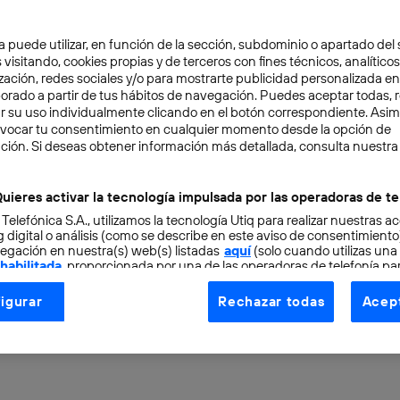
a puede utilizar, en función de la sección, subdominio o apartado del 
 visitando, cookies propias y de terceros con fines técnicos, analíticos
zación, redes sociales y/o para mostrarte publicidad personalizada e
aborado a partir de tus hábitos de navegación. Puedes aceptar todas, 
r su uso individualmente clicando en el botón correspondiente. Asi
evocar tu consentimiento en cualquier momento desde la opción de
ción. Si deseas obtener información más detallada, consulta nuestra
HNOLOGY
2 min
 your smartphone while
uieres activar la tecnología impulsada por las operadoras de te
 Telefónica S.A., utilizamos la tecnología Utiq para realizar nuestras a
now possible thanks to
 digital o análisis (como se describe en este aviso de consentimient
egación en nuestra(s) web(s) listadas
aquí
(solo cuando utilizas una
 habilitada
, proporcionada por una de las operadoras de telefonía par
hnology
tu consentimiento en cada página web).
igurar
Rechazar todas
Acept
ogía Utiq está diseñada con la privacidad como prioridad ofreciéndot
ogía utiliza un identificador cifrado creado por tu
operadora de tele
o tu dirección IP y otra información de la cuenta de cliente de telec
 a la conexión que utilizas (p. ej., número de teléfono móvil).