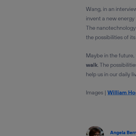
Wang, in an intervie
invent a new energy 
The nanotechnology
the possibilities of it
Maybe in the future, 
walk
. The possibilit
help us in our daily
Images |
William Ho
Angela Ber