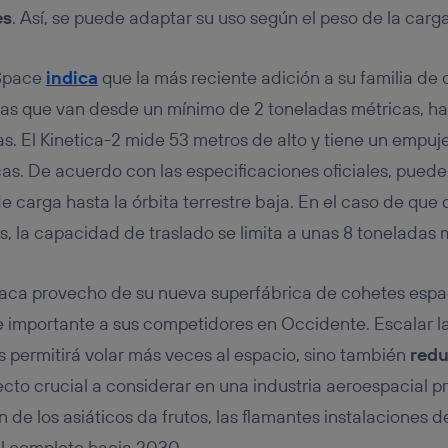
es
. Así, se puede adaptar su uso según el peso de la carga
 Space
indica
que la más reciente adición a su familia de
gas que van desde un mínimo de 2 toneladas métricas, h
s. El Kinetica-2 mide 53 metros de alto y tiene un empu
as. De acuerdo con las especificaciones oficiales, puede 
 carga hasta la órbita terrestre baja. En el caso de que 
s, la capacidad de traslado se limita a unas 8 toneladas 
aca provecho de su nueva superfábrica de cohetes espac
 importante a sus competidores en Occidente. Escalar l
es permitirá volar más veces al espacio, sino también
redu
ecto crucial a considerar en una industria aeroespacial 
an de los asiáticos da frutos, las flamantes instalaciones
al completo hacia 2030.