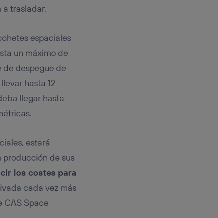
 a trasladar.
 cohetes espaciales
asta un máximo de
je de despegue de
llevar hasta 12
deba llegar hasta
métricas.
iales, estará
a producción de sus
cir los costes para
privada cada vez más
 de CAS Space