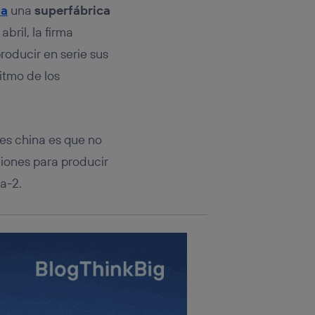
rsona que
ha
una
superfábrica
tificador.
bril, la firma
sis se
roducir en serie sus
 hogar que
itmo de los
sará
n la parte
es china es que no
onsenthub”)
.
ciones para producir
a-2.