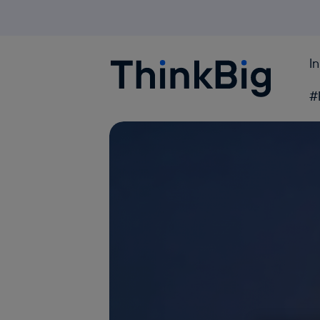
I
Blogthinkbig.com
#