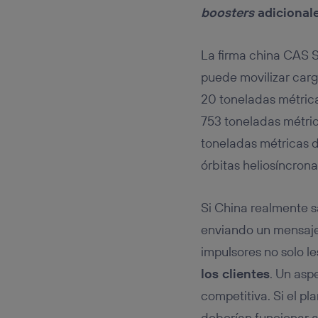
boosters
adicional
La firma china CAS
puede movilizar car
20 toneladas métrica
753 toneladas métric
toneladas métricas de
órbitas heliosíncrona
Si China realmente s
enviando un mensaje
impulsores no solo l
los clientes
. Un asp
competitiva. Si el pl
deberían funcionar 