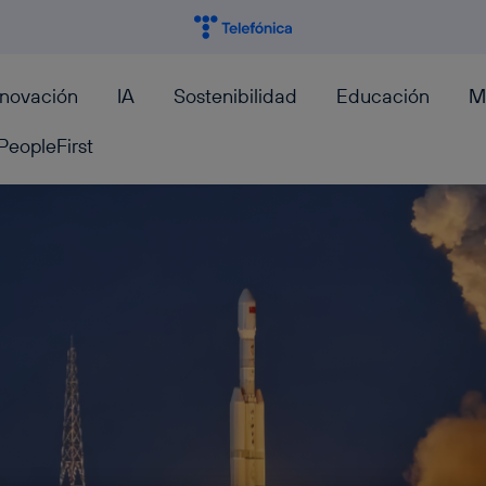
nnovación
IA
Sostenibilidad
Educación
M
PeopleFirst