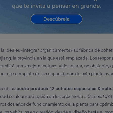
, la idea es «integrar orgánicamente» su fábrica de cohet
hejiang, la provincia en la que está emplazada. Los respo
ermitirá una «mejora mutua». Vale aclarar, no obstante,
cer uso completo de las capacidades de esta planta ava
ca china
podrá producir 12 cohetes espaciales Kinetic
dad se alcanzará recién en los próximos 3 a 5 años. CA
ros dos años de funcionamiento de la planta para optimiz
e los vehículos en cuestión, desde el diseño hasta el mont