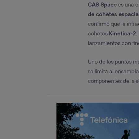
Este iden
CAS Space
es una e
conecte s
Típicame
de cohetes espacia
Si util
confirmó que la infr
realiz
cohetes
Kinetica-2
.
hayan 
Si util
lanzamientos con fin
únicam
Puedes ge
Uno de los puntos má
inferior 
Para más 
se limita al ensambla
componentes del sist