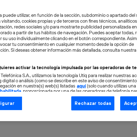
a puede utilizar, en función de la sección, subdominio o apartado del 
 visitando, cookies propias y de terceros con fines técnicos, analíticos
zación, redes sociales y/o para mostrarte publicidad personalizada e
aborado a partir de tus hábitos de navegación. Puedes aceptar todas, 
r su uso individualmente clicando en el botón correspondiente. Asi
evocar tu consentimiento en cualquier momento desde la opción de
ACIÓN
4 min
ción. Si deseas obtener información más detallada, consulta nuestra
ene una superfábrica de
uieres activar la tecnología impulsada por las operadoras de te
 Telefónica S.A., utilizamos la tecnología Utiq para realizar nuestras a
petir con Europa y Est
 digital o análisis (como se describe en este aviso de consentimient
egación en nuestra(s) web(s) listadas
aquí
(solo cuando utilizas una
 habilitada
, proporcionada por una de las operadoras de telefonía par
tiembla, SpaceX
tu consentimiento en cada página web).
igurar
Rechazar todas
Acept
ogía Utiq está diseñada con la privacidad como prioridad ofreciéndot
ogía utiliza un identificador cifrado creado por tu
operadora de tele
o tu dirección IP y otra información de la cuenta de cliente de telec
 a la conexión que utilizas (p. ej., número de teléfono móvil).