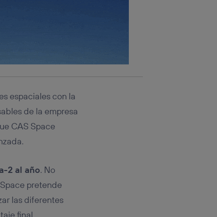
es espaciales con la
nsables de la empresa
 que CAS Space
nzada.
a-2 al año
. No
S Space pretende
ar las diferentes
aje final.