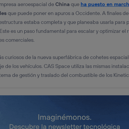
tificador se asigna a la conexión de internet, por lo que cualquier pe
mpresa aeroespacial de
China
que
ha puesto en marc
u dispositivo y consienta el uso de la tecnología recibirá el mismo iden
nte:
les
que puede poner en apuros a Occidente. A finales de a
izas una
conexión de banda ancha
(p. ej., Wi-Fi), el marketing o análi
aestructura estaba completa y que planeaba usarla para p
ará en función de las actividades de navegación de los miembros del
 Este es un paso fundamental para escalar y optimizar el r
dado su consentimiento.
izas
datos móviles
, el marketing será más personalizado, ya que se ba
es comerciales.
ente en la navegación del usuario del móvil.
stionar los consentimientos Utiq seleccionando “Administrar Utiq” e
s curiosos de la nueva superfábrica de cohetes espacial
de esta página web o visitando el
portal de privacidad de Utiq (“c
información, consulta la
política de privacidad de Utiq
.
je de los vehículos. CAS Space utiliza las mismas instala
ema de gestión y traslado del combustible de los Kinetic