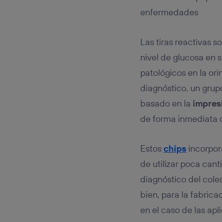
Este iden
conecte s
enfermedades
Típicame
Si util
Las tiras reactivas 
realiz
hayan 
nivel de glucosa en 
Si util
patológicos en la or
únicam
diagnóstico, un grup
Puedes ge
inferior 
basado en la
impres
Para más 
de forma inmediata 
Estos
chips
incorpora
de utilizar poca can
diagnóstico del coles
bien, para la fabric
en el caso de las apl