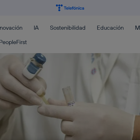
nnovación
IA
Sostenibilidad
Educación
M
PeopleFirst