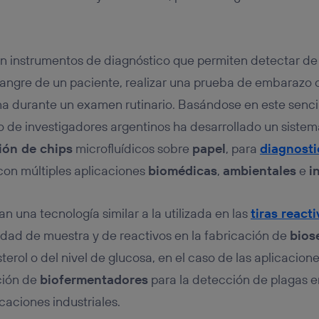
tificador se asigna a la conexión de internet, por lo que cualquier pe
u dispositivo y consienta el uso de la tecnología recibirá el mismo iden
nte:
izas una
conexión de banda ancha
(p. ej., Wi-Fi), el marketing o análi
son instrumentos de diagnóstico que permiten detectar de
ará en función de las actividades de navegación de los miembros del
dado su consentimiento.
sangre de un paciente, realizar una prueba de embarazo
izas
datos móviles
, el marketing será más personalizado, ya que se ba
ina durante un examen rutinario. Basándose en este senci
ente en la navegación del usuario del móvil.
o de investigadores argentinos ha desarrollado un sistem
stionar los consentimientos Utiq seleccionando “Administrar Utiq” e
de esta página web o visitando el
portal de privacidad de Utiq (“c
ión de chips
microfluídicos sobre
papel
, para
diagnost
información, consulta la
política de privacidad de Utiq
.
con múltiples aplicaciones
biomédicas
,
ambientales
e
i
n una tecnología similar a la utilizada en las
tiras react
tidad de muestra y de reactivos en la fabricación de
bios
terol o del nivel de glucosa, en el caso de las aplicacion
ación de
biofermentadores
para la detección de plagas en
icaciones industriales.