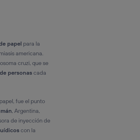
de papel
para la
miasis americana.
nosoma cruzi, que se
s de personas
cada
papel, fue el punto
cumán
, Argentina,
esora de inyección de
luídicos
con la