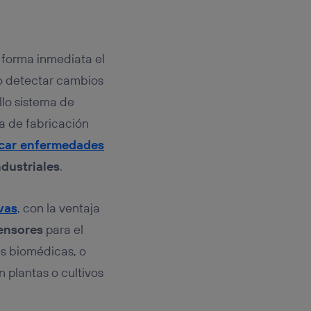
rsona que
tificador.
sis se
 forma inmediata el
 hogar que
 o detectar cambios
sará
llo sistema de
a de fabricación
n la parte
onsenthub”)
.
icar enfermedades
ndustriales
.
ivas
, con la ventaja
ensores
para el
es biomédicas, o
 plantas o cultivos