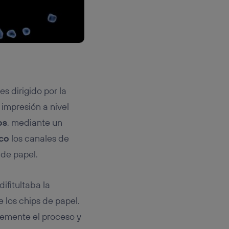
s dirigido por la
a impresión a nivel
os
, mediante un
ico
los canales de
 de papel.
ifitultaba la
 los chips de papel.
blemente el proceso y