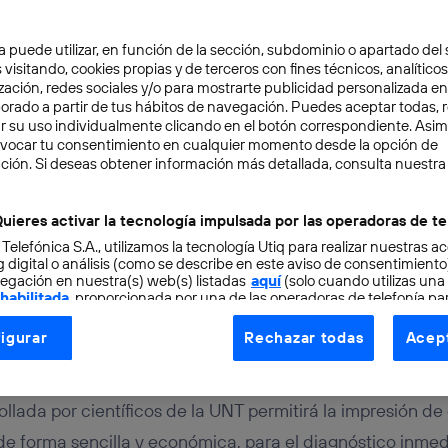
a puede utilizar, en función de la sección, subdominio o apartado del 
 visitando, cookies propias y de terceros con fines técnicos, analíticos
zación, redes sociales y/o para mostrarte publicidad personalizada e
aborado a partir de tus hábitos de navegación. Puedes aceptar todas, 
r su uso individualmente clicando en el botón correspondiente. Asi
evocar tu consentimiento en cualquier momento desde la opción de
URO
3 min
ción. Si deseas obtener información más detallada, consulta nuestra
teligentes que diagnost
uieres activar la tecnología impulsada por las operadoras de te
 Telefónica S.A., utilizamos la tecnología Utiq para realizar nuestras a
dades de forma inmedia
 digital o análisis (como se describe en este aviso de consentimient
egación en nuestra(s) web(s) listadas
aquí
(solo cuando utilizas una
 habilitada
, proporcionada por una de las operadoras de telefonía par
tu consentimiento en cada página web).
igurar
Rechazar todas
Acept
ogía Utiq está diseñada con la privacidad como prioridad ofreciéndot
ogía utiliza un identificador cifrado creado por tu
operadora de tele
o tu dirección IP y otra información de la cuenta de cliente de telec
llada por científicos de la UNT permitirá la impresión de
 a la conexión que utilizas (p. ej., número de teléfono móvil).
 de forma sencilla y económica, para el diagnóstico inme