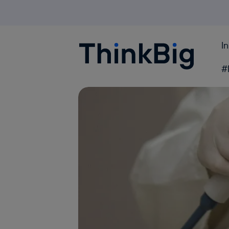
I
Blogthinkbig.com
#