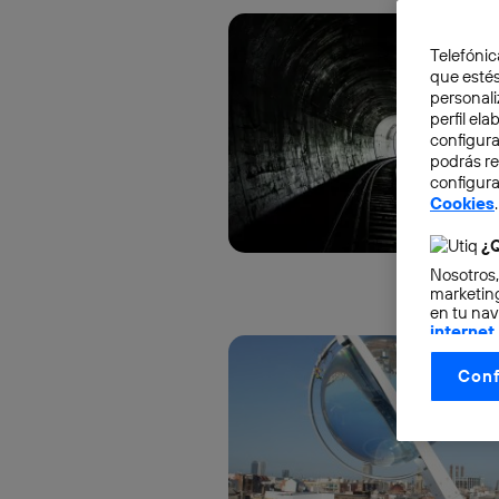
Telefónic
que estés
personali
perfil el
configura
podrás r
configura
Cookies
.
¿Q
Nosotros,
marketing
en tu nav
internet
otorgas 
Conf
La tecnol
control.
La tecnol
utilizand
vinculada