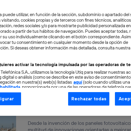
Estudian conectar Helsinki y T
a puede utilizar, en función de la sección, subdominio o apartado del 
construcción de un túnel fer
 visitando, cookies propias y de terceros con fines técnicos, analíticos
en el Golfo de Finlandia
zación, redes sociales y/o para mostrarte publicidad personalizada e
aborado a partir de tus hábitos de navegación. Puedes aceptar todas, 
r su uso individualmente clicando en el botón correspondiente. Asi
CONOCIMIENTO
evocar tu consentimiento en cualquier momento desde la opción de
Un ambicioso proyecto, denominado Fin Est, pr
ción. Si deseas obtener información más detallada, consulta nuestra
túnel submarino más grande que se ha construid
Miguel A. Perez
uieres activar la tecnología impulsada por las operadoras de te
 Telefónica S.A., utilizamos la tecnología Utiq para realizar nuestras a
 digital o análisis (como se describe en este aviso de consentimient
egación en nuestra(s) web(s) listadas
aquí
(solo cuando utilizas una
 habilitada
, proporcionada por una de las operadoras de telefonía par
Rawlemon, la esfera solar q
tu consentimiento en cada página web).
igurar
Rechazar todas
Acept
ogía Utiq está diseñada con la privacidad como prioridad ofreciéndot
la eficiencia de los paneles f
ogía utiliza un identificador cifrado creado por tu
operadora de tele
CONOCIMIENTO
o tu dirección IP y otra información de la cuenta de cliente de telec
Desde la invención de los paneles fotovoltaico
 a la conexión que utilizas (p. ej., número de teléfono móvil).
multitud de innovaciones orientadas a mejorar l