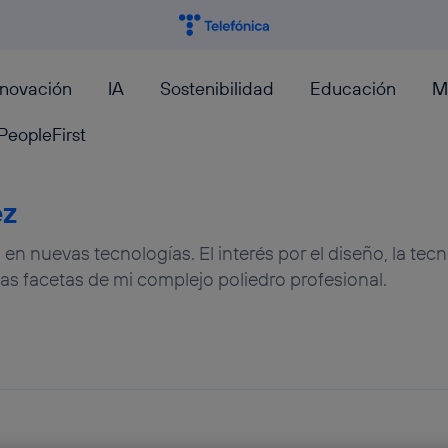
nnovación
IA
Sostenibilidad
Educación
M
PeopleFirst
ez
en nuevas tecnologías. El interés por el diseño, la tecn
las facetas de mi complejo poliedro profesional.