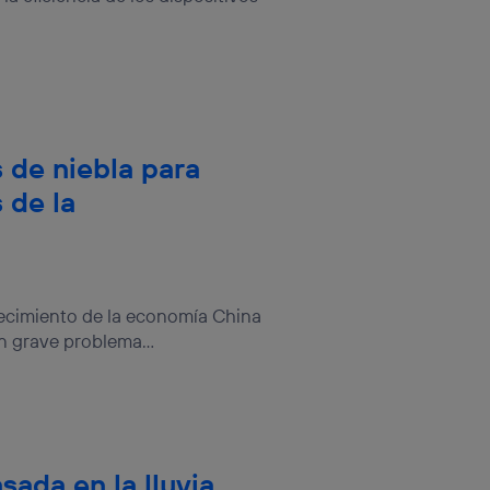
rsona que
tificador.
sis se
 hogar que
sará
s de niebla para
 de la
n la parte
onsenthub”)
.
recimiento de la economía China
un grave problema...
sada en la lluvia