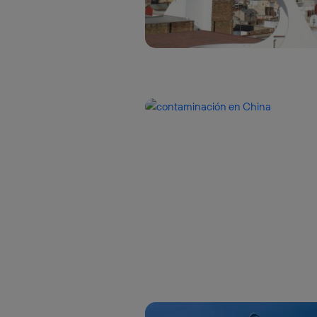
Este iden
conecte s
Típicame
Si util
realiz
hayan 
Si util
únicam
Puedes ge
inferior 
Para más 