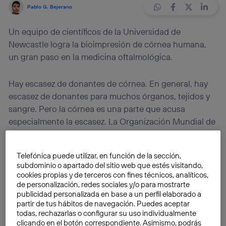
Pablo G. Bejerano
Un equipo de científicos de la Universidad de
Newcastle logra la bioimpresión de córnea humana,
un gran paso en la medicina oftalmológica.
Hay escasez de donantes de córnea. En general, hay
escasez de donantes para muchos órganos, tejidos y
sangre. Pero la córnea es una parte que acusa
especialmente la escasez. La Organización Mundial de
la Salud (OMS) calcula que existen 10 millones de
personas que necesitan cirugía para
prevenir la
Telefónica puede utilizar, en función de la sección,
ceguera corneal a causa del tracoma
. Además, hay
subdominio o apartado del sitio web que estés visitando,
otros 4,9 millones de personas que sufren de ceguera
cookies propias y de terceros con fines técnicos, analíticos,
debido a heridas en la córnea. Todo esto hace que sea
de personalización, redes sociales y/o para mostrarte
publicidad personalizada en base a un perfil elaborado a
muy necesario encontrar alternativas para favorecer
partir de tus hábitos de navegación. Puedes aceptar
los trasplantes.
todas, rechazarlas o configurar su uso individualmente
clicando en el botón correspondiente. Asimismo, podrás