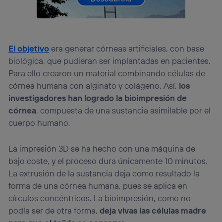
consienta el uso de la tecnología recibirá el mismo
identificador. Típicamente:
Si utilizas una
conexión de banda ancha
(p. ej., Wi-Fi),
el marketing o análisis se realizará en función de las
El objetivo
era generar córneas artificiales, con base
actividades de navegación de los miembros del hogar
que hayan dado su consentimiento.
biológica, que pudieran ser implantadas en pacientes.
Para ello crearon un material combinando células de
Si utilizas
datos móviles
, el marketing será más
personalizado, ya que se basará únicamente en la
córnea humana con alginato y colágeno. Así,
los
navegación del usuario del móvil.
investigadores han logrado la bioimpresión de
Puedes gestionar los consentimientos Utiq seleccionando
córnea
, compuesta de una sustancia asimilable por el
“Administrar Utiq” en la parte inferior de esta página web o
cuerpo humano.
visitando el
portal de privacidad de Utiq
(“consenthub”)
. Para más información, consulta
la
política de privacidad de Utiq
.
La impresión 3D se ha hecho con una máquina de
bajo coste, y el proceso dura únicamente 10 minutos.
La extrusión de la sustancia deja como resultado la
forma de una córnea humana, pues se aplica en
círculos concéntricos. La bioimpresión, como no
podía ser de otra forma,
deja vivas las células madre