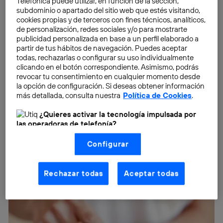
Telefónica puede utilizar, en función de la sección,
subdominio o apartado del sitio web que estés visitando,
cookies propias y de terceros con fines técnicos, analíticos,
de personalización, redes sociales y/o para mostrarte
publicidad personalizada en base a un perfil elaborado a
partir de tus hábitos de navegación. Puedes aceptar
todas, rechazarlas o configurar su uso individualmente
clicando en el botón correspondiente. Asimismo, podrás
revocar tu consentimiento en cualquier momento desde
la opción de configuración. Si deseas obtener información
más detallada, consulta nuestra
Política de Cookies
.
¿Quieres activar la tecnología impulsada por
las operadoras de telefonía?
Nosotros, Telefónica S.A., utilizamos la tecnología Utiq para
Configurar
realizar nuestras acciones de marketing digital o análisis
(como se describe en este aviso de consentimiento)
basadas en tu navegación en nuestra(s) web(s)
listadas
aquí
(solo cuando utilizas una
conexión a
Rechazar todas
Aceptar todas
internet habilitada
, proporcionada por una de las
operadoras de telefonía participantes, y otorgas tu
consentimiento en cada página web).
La tecnología Utiq está diseñada con la privacidad como
prioridad ofreciéndote elección y control.