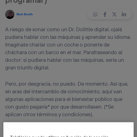
Nick Booth
A riesgo de sonar como un Dr. Dolittle digital, ojalá
pudiera hablar con las máquinas y aprender su idioma.
Imagínate charlar con un coche o ponerte de
cháchara con un barco en el mar. Parafraseando al
doctor: si pudiera hablar con las máquinas, sería un
gran triunfo digital.
Pero, por desgracia, no puedo. De momento. Así que,
en aras del intercambio de conocimiento, aquí van
algunas aplicaciones para el bienestar público que
con gusto pagaría* por que desarrollasen. (*Se
aplican otros términos y condiciones).