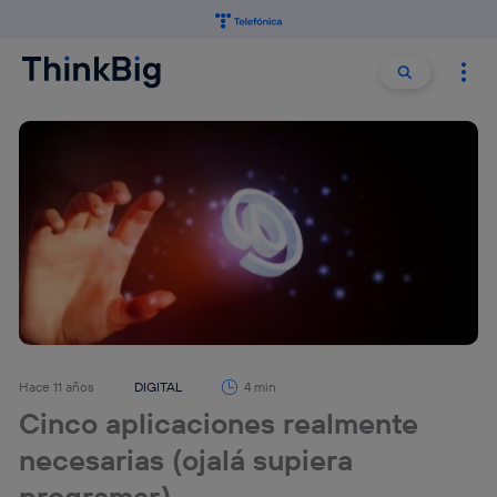
Buscar:
Buscar
Hace 11 años
DIGITAL
4 min
Cinco aplicaciones realmente
necesarias (ojalá supiera
programar)