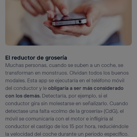
La tecnología utiliza un identificador cifrado creado por tu
operadora de telefonía
, utilizando tu dirección IP y otra
información de la cuenta de cliente de
telecomunicaciones vinculada a la conexión que utilizas
(p. ej., número de teléfono móvil).
Este identificador se asigna a la conexión de internet, por
lo que cualquier persona que conecte su dispositivo y
consienta el uso de la tecnología recibirá el mismo
identificador. Típicamente:
El reductor de grosería
Si utilizas una
conexión de banda ancha
(p. ej., Wi-Fi),
Muchas personas, cuando se suben a un coche, se
el marketing o análisis se realizará en función de las
transforman en monstruos. Olvidan todos los buenos
actividades de navegación de los miembros del hogar
que hayan dado su consentimiento.
modales. Esta app se ejecutaría en el teléfono móvil
del conductor y le
obligaría a ser más considerado
Si utilizas
datos móviles
, el marketing será más
personalizado, ya que se basará únicamente en la
con los demás.
Detectaría, por ejemplo, si el
navegación del usuario del móvil.
conductor gira sin molestarse en señalizarlo. Cuando
Puedes gestionar los consentimientos Utiq seleccionando
detectase una falta «colmo de la grosería» (CdG), el
“Administrar Utiq” en la parte inferior de esta página web o
móvil se comunicaría con el motor e infligiría al
visitando el
portal de privacidad de Utiq
(“consenthub”)
. Para más información, consulta
conductor el castigo de los 15 por hora, reduciéndole
la
política de privacidad de Utiq
.
la velocidad del coche durante un periodo específico.