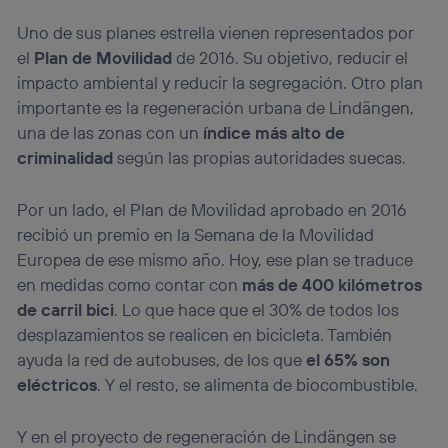
Puedes gestionar los consentimientos Utiq seleccionando
“Administrar Utiq” en la parte inferior de esta página web o
Uno de sus planes estrella vienen representados por
visitando el
portal de privacidad de Utiq
el
Plan de Movilidad
de 2016. Su objetivo, reducir el
(“consenthub”)
. Para más información, consulta
impacto ambiental y reducir la segregación. Otro plan
la
política de privacidad de Utiq
.
importante es la regeneración urbana de Lindängen,
una de las zonas con un
índice más alto de
criminalidad
según las propias autoridades suecas.
Por un lado, el Plan de Movilidad aprobado en 2016
recibió un premio en la Semana de la Movilidad
Europea de ese mismo año. Hoy, ese plan se traduce
en medidas como contar con
más de 400 kilómetros
de carril bici
. Lo que hace que el 30% de todos los
desplazamientos se realicen en bicicleta. También
ayuda la red de autobuses, de los que
el 65% son
eléctricos
. Y el resto, se alimenta de biocombustible.
Y en el proyecto de regeneración de Lindängen se