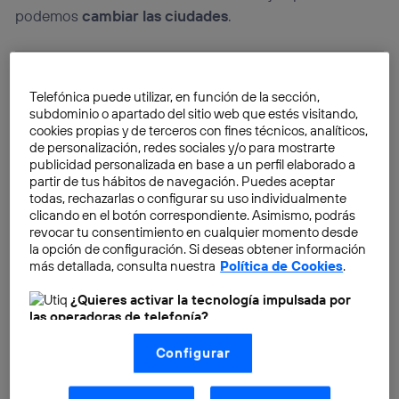
podemos
cambiar las ciudades
.
Telefónica puede utilizar, en función de la sección,
subdominio o apartado del sitio web que estés visitando,
cookies propias y de terceros con fines técnicos, analíticos,
de personalización, redes sociales y/o para mostrarte
publicidad personalizada en base a un perfil elaborado a
partir de tus hábitos de navegación. Puedes aceptar
todas, rechazarlas o configurar su uso individualmente
clicando en el botón correspondiente. Asimismo, podrás
revocar tu consentimiento en cualquier momento desde
la opción de configuración. Si deseas obtener información
más detallada, consulta nuestra
Política de Cookies
.
¿Quieres activar la tecnología impulsada por
las operadoras de telefonía?
Nosotros, Telefónica S.A., utilizamos la tecnología Utiq para
Configurar
realizar nuestras acciones de marketing digital o análisis
(como se describe en este aviso de consentimiento)
basadas en tu navegación en nuestra(s) web(s)
Otra de las cosas que hacen especial a Malmö es su