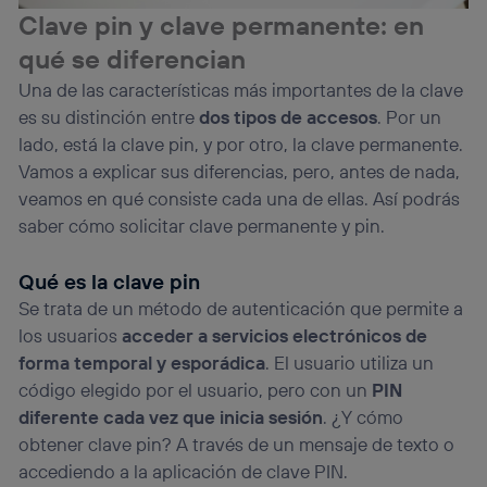
“Administrar Utiq” en la parte inferior de esta página web o
Clave pin y clave permanente: en
visitando el
portal de privacidad de Utiq
qué se diferencian
(“consenthub”)
. Para más información, consulta
la
política de privacidad de Utiq
.
Una de las características más importantes de la clave
es su distinción entre
dos tipos de accesos
. Por un
lado, está la clave pin, y por otro, la clave permanente.
Vamos a explicar sus diferencias, pero, antes de nada,
veamos en qué consiste cada una de ellas. Así podrás
saber cómo solicitar clave permanente y pin.
Qué es la clave pin
Se trata de un método de autenticación que permite a
los usuarios
acceder a servicios electrónicos de
forma temporal y esporádica
. El usuario utiliza un
código elegido por el usuario, pero con un
PIN
diferente cada vez que inicia sesión
. ¿Y cómo
obtener clave pin? A través de un mensaje de texto o
accediendo a la aplicación de clave PIN.