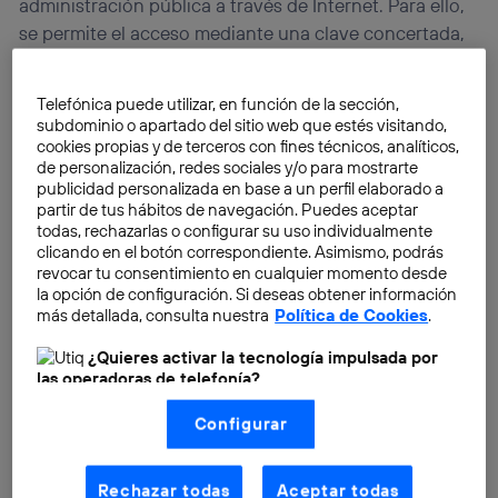
administración pública a través de Internet. Para ello,
se permite el acceso mediante una clave concertada,
que se compone de un usuario y una contraseña.
Telefónica puede utilizar, en función de la sección,
subdominio o apartado del sitio web que estés visitando,
cookies propias y de terceros con fines técnicos, analíticos,
de personalización, redes sociales y/o para mostrarte
publicidad personalizada en base a un perfil elaborado a
partir de tus hábitos de navegación. Puedes aceptar
todas, rechazarlas o configurar su uso individualmente
clicando en el botón correspondiente. Asimismo, podrás
revocar tu consentimiento en cualquier momento desde
la opción de configuración. Si deseas obtener información
más detallada, consulta nuestra
Política de Cookies
.
¿Quieres activar la tecnología impulsada por
las operadoras de telefonía?
Nosotros, Telefónica S.A., utilizamos la tecnología Utiq para
Configurar
realizar nuestras acciones de marketing digital o análisis
(como se describe en este aviso de consentimiento)
basadas en tu navegación en nuestra(s) web(s)
listadas
aquí
(solo cuando utilizas una
conexión a
Rechazar todas
Aceptar todas