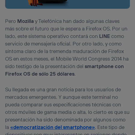
Este identificador se asigna a la conexión de internet, por
lo que cualquier persona que conecte su dispositivo y
consienta el uso de la tecnología recibirá el mismo
Pero
Mozilla
y Telefónica han dado algunas claves
identificador. Típicamente:
más sobre el futuro que le espera a Firefox OS. Por un
Si utilizas una
conexión de banda ancha
(p. ej., Wi-Fi),
el marketing o análisis se realizará en función de las
lado, este sistema operativo contará con
LINE
como
actividades de navegación de los miembros del hogar
servicio de mensajería oficial. Por otro lado, y como
que hayan dado su consentimiento.
síntoma claro de la tremenda maduración de Firefox
Si utilizas
datos móviles
, el marketing será más
OS en estos meses, el Mobile World Congress 2014 ha
personalizado, ya que se basará únicamente en la
navegación del usuario del móvil.
sido testigo de la presentación del
smartphone con
Firefox OS de sólo 25 dólares
.
Puedes gestionar los consentimientos Utiq seleccionando
“Administrar Utiq” en la parte inferior de esta página web o
visitando el
portal de privacidad de Utiq
Su llegada es una gran noticia para los usuarios de
(“consenthub”)
. Para más información, consulta
mercados emergentes. Y aunque este terminal no
la
política de privacidad de Utiq
.
pueda comparar sus especificaciones técnicas con
otros móviles de gama media o alta, lo cierto es que su
presentación ha sido denominada por algunos como
la
«democratización del smartphone»
. Este tipo de
dispositivos son muy interesantes en regiones donde