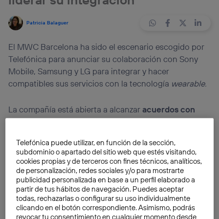
Patricia Balaguer
El MWC Barcelona ha sido el escenario escogido por
Telefónica para anunciar su colaboración con Sony
Mobile, Samsung y LG para integrar y hacer
compatibles sus servicios con la tecnología
wearable.
La compañía está abierta a alcanzar
acuerdos con
otros actores del mercado
en distintas áreas, como
por ejemplo la moda, para liderar la integración y el
Telefónica puede utilizar, en función de la sección,
desarrollo de estos dispositivos. Con este movimiento,
subdominio o apartado del sitio web que estés visitando,
las cuatro compañías se convierten en pioneras tanto
cookies propias y de terceros con fines técnicos, analíticos,
en el desarrollo de esta tecnología como en la
de personalización, redes sociales y/o para mostrarte
publicidad personalizada en base a un perfil elaborado a
integración de servicios y aplicaciones en estos
partir de tus hábitos de navegación. Puedes aceptar
aparatos que puedan resultar útiles a los usuarios.
todas, rechazarlas o configurar su uso individualmente
clicando en el botón correspondiente. Asimismo, podrás
revocar tu consentimiento en cualquier momento desde