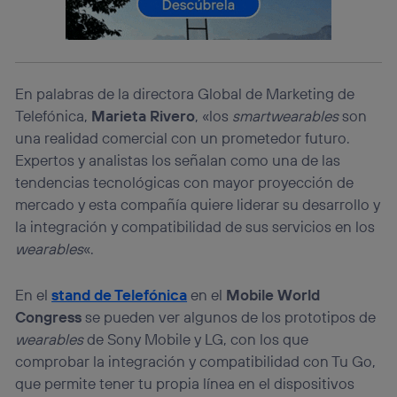
consienta el uso de la tecnología recibirá el mismo
identificador. Típicamente:
Si utilizas una
conexión de banda ancha
(p. ej., Wi-Fi),
el marketing o análisis se realizará en función de las
actividades de navegación de los miembros del hogar
que hayan dado su consentimiento.
En palabras de la directora Global de Marketing de
Telefónica,
Marieta Rivero
, «los
smartwearables
son
Si utilizas
datos móviles
, el marketing será más
personalizado, ya que se basará únicamente en la
una realidad comercial con un prometedor futuro.
navegación del usuario del móvil.
Expertos y analistas los señalan como una de las
Puedes gestionar los consentimientos Utiq seleccionando
tendencias tecnológicas con mayor proyección de
“Administrar Utiq” en la parte inferior de esta página web o
mercado y esta compañía quiere liderar su desarrollo y
visitando el
portal de privacidad de Utiq
(“consenthub”)
. Para más información, consulta
la integración y compatibilidad de sus servicios en los
la
política de privacidad de Utiq
.
wearables
«.
En el
stand de Telefónica
en el
Mobile World
Congress
se pueden ver algunos de los prototipos de
wearables
de Sony Mobile y LG, con los que
comprobar la integración y compatibilidad con Tu Go,
que permite tener tu propia línea en el dispositivos