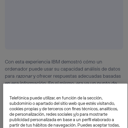
Configurar cookies
Con esta experiencia IBM demostró cómo un
ordenador puede usar su capacidad análisis de datos
para
razonar
y ofrecer respuestas adecuadas basadas
en esa información. En sí mismo, era ya un punto de
inflexión en la evolución de la computación e incluso
marcaba el inicio de una nueva era, la
computación
Telefónica puede utilizar, en función de la sección,
subdominio o apartado del sitio web que estés visitando,
cognitiva
, que ya está siendo
utilizada en áreas como
cookies propias y de terceros con fines técnicos, analíticos,
salud, finanzas y
retail
para tomar decisiones más
de personalización, redes sociales y/o para mostrarte
informadas
.
publicidad personalizada en base a un perfil elaborado a
partir de tus hábitos de navegación. Puedes aceptar todas,