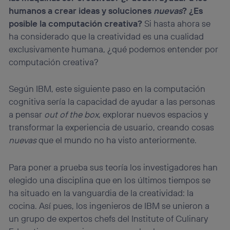
Este identificador se asigna a la conexión de internet, por lo
humanos a crear ideas y soluciones
nuevas
? ¿Es
que cualquier persona que conecte su dispositivo y
posible la computación creativa?
Si hasta ahora se
consienta el uso de la tecnología recibirá el mismo
ha considerado que la creatividad es una cualidad
identificador. Típicamente:
exclusivamente humana, ¿qué podemos entender por
Si utilizas una
conexión de banda ancha
(p. ej., Wi-Fi),
el marketing o análisis se realizará en función de las
computación creativa?
actividades de navegación de los miembros del hogar
que hayan dado su consentimiento.
Según IBM, este siguiente paso en la computación
Si utilizas
datos móviles
, el marketing será más
cognitiva sería la capacidad de ayudar a las personas
personalizado, ya que se basará únicamente en la
navegación del usuario del móvil.
a pensar
out of the box
, explorar nuevos espacios y
Puedes gestionar los consentimientos Utiq seleccionando
transformar la experiencia de usuario, creando cosas
“Administrar Utiq” en la parte inferior de esta página web o
nuevas
que el mundo no ha visto anteriormente.
visitando el
portal de privacidad de Utiq
(“consenthub”)
. Para más información, consulta
la
política de privacidad de Utiq
.
Para poner a prueba sus teoría los investigadores han
elegido una disciplina que en los últimos tiempos se
ha situado en la vanguardia de la creatividad: la
cocina. Así pues, los ingenieros de IBM se unieron a
un grupo de expertos chefs del Institute of Culinary