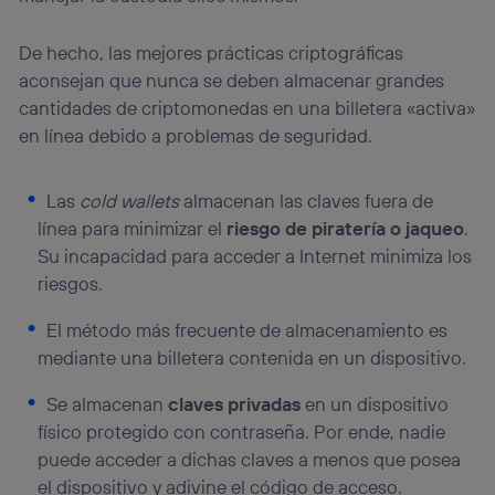
“Administrar Utiq” en la parte inferior de esta página web o
visitando el
portal de privacidad de Utiq
(“consenthub”)
. Para más información, consulta
De hecho, las mejores prácticas criptográficas
la
política de privacidad de Utiq
.
aconsejan que nunca se deben almacenar grandes
cantidades de criptomonedas en una billetera «activa»
en línea debido a problemas de seguridad.
Las
cold wallets
almacenan las claves fuera de
línea para minimizar el
riesgo de piratería o jaqueo
.
Su incapacidad para acceder a Internet minimiza los
riesgos.
El método más frecuente de almacenamiento es
mediante una billetera contenida en un dispositivo.
Se almacenan
claves privadas
en un dispositivo
físico protegido con contraseña. Por ende, nadie
puede acceder a dichas claves a menos que posea
el dispositivo y adivine el código de acceso.