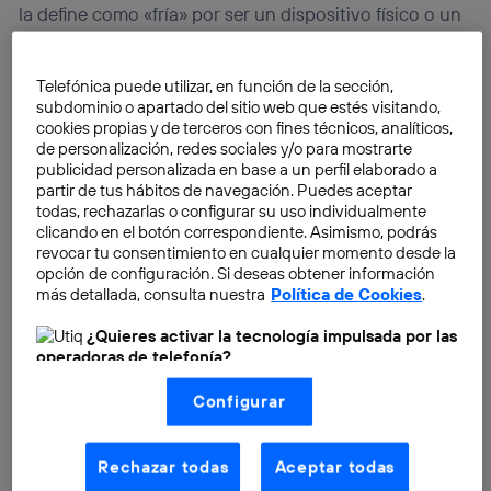
la define como «fría» por ser un dispositivo físico o un
hardware
que actúa como billetera
criptográfica
.
Telefónica puede utilizar, en función de la sección,
subdominio o apartado del sitio web que estés visitando,
cookies propias y de terceros con fines técnicos, analíticos,
de personalización, redes sociales y/o para mostrarte
publicidad personalizada en base a un perfil elaborado a
partir de tus hábitos de navegación. Puedes aceptar
todas, rechazarlas o configurar su uso individualmente
clicando en el botón correspondiente. Asimismo, podrás
revocar tu consentimiento en cualquier momento desde la
opción de configuración. Si deseas obtener información
más detallada, consulta nuestra
Política de Cookies
.
¿Quieres activar la tecnología impulsada por las
operadoras de telefonía?
Nosotros, Telefónica S.A., utilizamos la tecnología Utiq para
Configurar
realizar nuestras acciones de marketing digital o análisis
(como se describe en este aviso de consentimiento)
basadas en tu navegación en nuestra(s) web(s)
listadas
aquí
(solo cuando utilizas una
conexión a
Rechazar todas
Aceptar todas
internet habilitada
, proporcionada por una de las