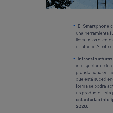
El Smartphone co
una herramienta f
llevar a los clien
el interior. A este
Infraestructuras
inteligentes en lo
prenda tiene en las
que está sucediend
forma se podrá act
un producto. Esta 
estanterías intel
2020.