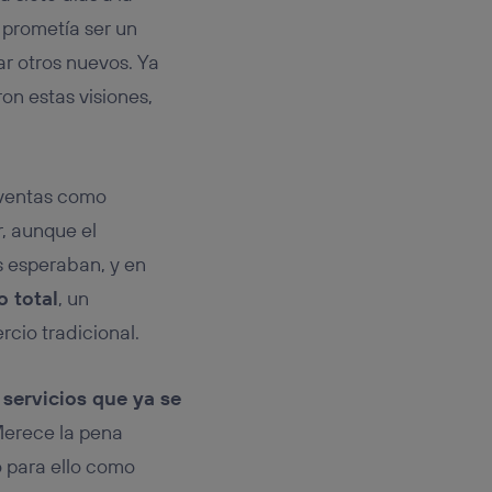
rsona que
tificador.
 prometía ser un
r otros nuevos. Ya
sis se
n estas visiones,
 hogar que
sará
 ventas como
n la parte
onsenthub”)
.
, aunque el
 esperaban, y en
o total
, un
cio tradicional.
servicios que ya se
Merece la pena
o para ello como