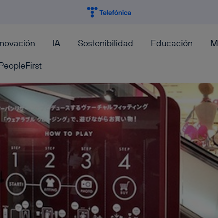
nnovación
IA
Sostenibilidad
Educación
M
PeopleFirst