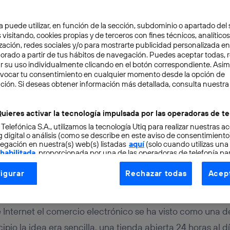
a puede utilizar, en función de la sección, subdominio o apartado del 
 visitando, cookies propias y de terceros con fines técnicos, analíticos
zación, redes sociales y/o para mostrarte publicidad personalizada e
aborado a partir de tus hábitos de navegación. Puedes aceptar todas, 
r su uso individualmente clicando en el botón correspondiente. Asi
evocar tu consentimiento en cualquier momento desde la opción de
ción. Si deseas obtener información más detallada, consulta nuestra
URO
5 min
 en el año 2020, el pape
uieres activar la tecnología impulsada por las operadoras de te
 Telefónica S.A., utilizamos la tecnología Utiq para realizar nuestras a
ías
 digital o análisis (como se describe en este aviso de consentimient
egación en nuestra(s) web(s) listadas
aquí
(solo cuando utilizas una
 habilitada
, proporcionada por una de las operadoras de telefonía par
tu consentimiento en cada página web).
igurar
Rechazar todas
Acept
ogía Utiq está diseñada con la privacidad como prioridad ofreciéndot
érez
ogía utiliza un identificador cifrado creado por tu
operadora de tele
o tu dirección IP y otra información de la cuenta de cliente de telec
e Internet el comercio electrónico se ha visto como una d
 a la conexión que utilizas (p. ej., número de teléfono móvil).
ipio la idea era sencilla, una tienda abierta 24 horas al dí