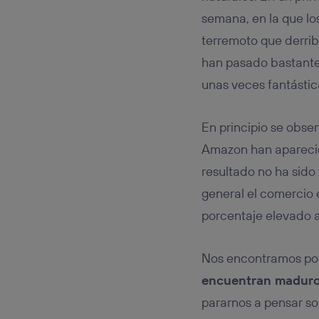
Este iden
conecte s
semana, en la que lo
Típicame
terremoto que derrib
Si util
han pasado bastante
realiz
hayan 
unas veces fantástic
Si util
únicam
En principio se obse
Puedes ge
inferior 
Amazon han aparecido
Para más 
resultado no ha sid
general el comercio 
porcentaje elevado a
Nos encontramos por 
encuentran madur
pararnos a pensar so