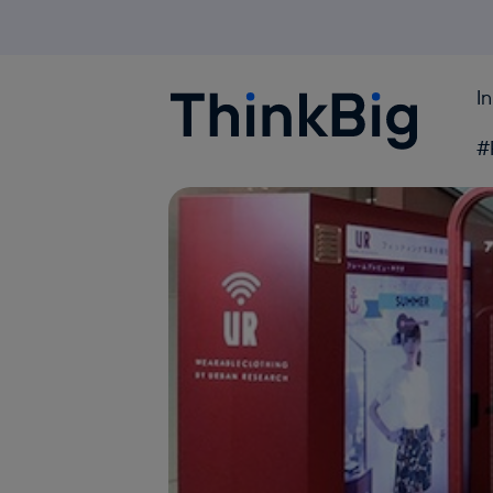
I
Blogthinkbig.com
#