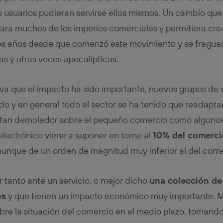
tificador se asigna a la conexión de internet, por lo que cualquier pe
u dispositivo y consienta el uso de la tecnología recibirá el mismo iden
s usuarios pudieran servirse ellos mismos. Un cambio que
nte:
ara muchos de los imperios comerciales y permitiera crea
izas una
conexión de banda ancha
(p. ej., Wi-Fi), el marketing o análi
s años desde que comenzó este movimiento y se fraguaro
ará en función de las actividades de navegación de los miembros del
dado su consentimiento.
as y otras veces apocalípticas.
izas
datos móviles
, el marketing será más personalizado, ya que se ba
ente en la navegación del usuario del móvil.
rva que el impacto ha sido importante, nuevos grupos de
stionar los consentimientos Utiq seleccionando “Administrar Utiq” e
de esta página web o visitando el
portal de privacidad de Utiq (“c
 y en general todo el sector se ha tenido que readaptar
información, consulta la
política de privacidad de Utiq
.
o tan demoledor sobre el pequeño comercio como algunos
electrónico viene a suponer en torno al
10% del comerci
unque de un orden de magnitud muy inferior al del comer
tanto ante un servicio, o mejor dicho
una colección de 
os
y que tienen un impacto económico muy importante. 
bre la situación del comercio en el medio plazo, tomand