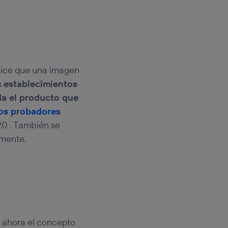
ice que una imagen
s
establecimientos
a el producto que
os probadores
20 . También se
lmente.
 ahora el concepto