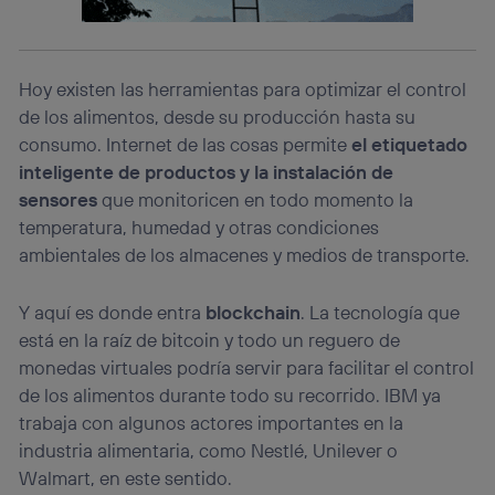
consienta el uso de la tecnología recibirá el mismo
identificador. Típicamente:
Si utilizas una
conexión de banda ancha
(p. ej., Wi-Fi),
el marketing o análisis se realizará en función de las
Hoy existen las herramientas para optimizar el control
actividades de navegación de los miembros del hogar
de los alimentos, desde su producción hasta su
que hayan dado su consentimiento.
consumo. Internet de las cosas permite
el etiquetado
Si utilizas
datos móviles
, el marketing será más
inteligente de productos y la instalación de
personalizado, ya que se basará únicamente en la
sensores
que monitoricen en todo momento la
navegación del usuario del móvil.
temperatura, humedad y otras condiciones
Puedes gestionar los consentimientos Utiq seleccionando
“Administrar Utiq” en la parte inferior de esta página web o
ambientales de los almacenes y medios de transporte.
visitando el
portal de privacidad de Utiq
(“consenthub”)
. Para más información, consulta
Y aquí es donde entra
blockchain
. La tecnología que
la
política de privacidad de Utiq
.
está en la raíz de bitcoin y todo un reguero de
monedas virtuales podría servir para facilitar el control
de los alimentos durante todo su recorrido. IBM ya
trabaja con algunos actores importantes en la
industria alimentaria, como Nestlé, Unilever o
Walmart, en este sentido.