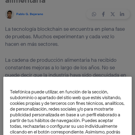
Pablo G. Bejerano
La tecnología blockchain se encuentra en plena fase
de pruebas. Muchos experimentan y cada vez lo
hacen en más sectores.
La cadena de producción alimentaria ha recibido
constantes mejoras a lo largo de los años. No se
puede decir que la industria haya sido descuidada en
este sentido. Todo lo contrario, los protagonistas de
este mercado han sabido ver
las oportunidades en
Telefónica puede utilizar, en función de la sección,
logística, conservación o innovación en productos
.
subdominio o apartado del sitio web que estés visitando,
cookies propias y de terceros con fines técnicos, analíticos,
de personalización, redes sociales y/o para mostrarte
Hay un espacio donde la cadena alimentaria se ha
publicidad personalizada en base a un perfil elaborado a
partir de tus hábitos de navegación. Puedes aceptar
resistido a entrar:
la venta por Internet
. La tendencia
todas, rechazarlas o configurar su uso individualmente
ahora es imparable. Con gigantes como Amazon y
clicando en el botón correspondiente. Asimismo, podrás