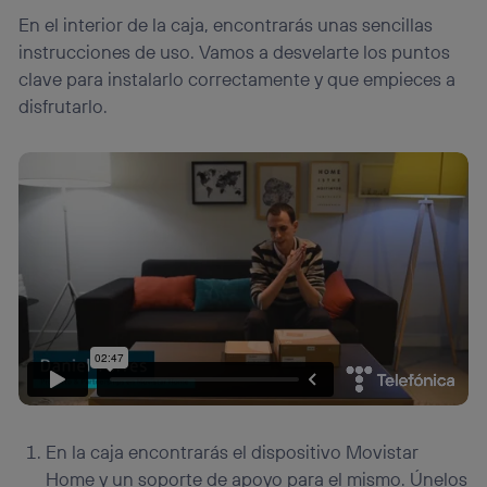
lo que cualquier persona que conecte su dispositivo y
En el interior de la caja, encontrarás unas sencillas
consienta el uso de la tecnología recibirá el mismo
instrucciones de uso. Vamos a desvelarte los puntos
identificador. Típicamente:
clave para instalarlo correctamente y que empieces a
Si utilizas una
conexión de banda ancha
(p. ej., Wi-Fi),
disfrutarlo.
el marketing o análisis se realizará en función de las
actividades de navegación de los miembros del hogar
que hayan dado su consentimiento.
Si utilizas
datos móviles
, el marketing será más
personalizado, ya que se basará únicamente en la
navegación del usuario del móvil.
Puedes gestionar los consentimientos Utiq seleccionando
“Administrar Utiq” en la parte inferior de esta página web o
visitando el
portal de privacidad de Utiq
(“consenthub”)
. Para más información, consulta
la
política de privacidad de Utiq
.
En la caja encontrarás el dispositivo Movistar
Home y un soporte de apoyo para el mismo. Únelos