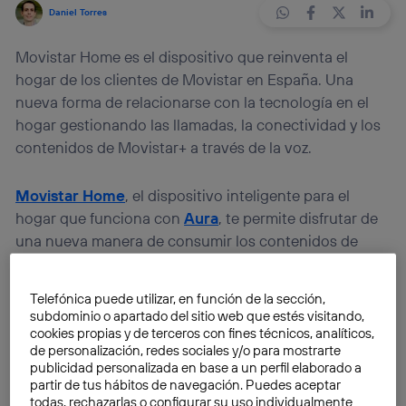
Daniel Torres
Movistar Home es el dispositivo que reinventa el
hogar de los clientes de Movistar en España. Una
nueva forma de relacionarse con la tecnología en el
hogar gestionando las llamadas, la conectividad y los
contenidos de Movistar+ a través de la voz.
Movistar Home
, el dispositivo inteligente para el
hogar que funciona con
Aura
, te permite disfrutar de
una nueva manera de consumir los contenidos de
Movistar+
, experimentar una forma de comunicación
a través de las llamadas y videollamadas, y gestionar la
Telefónica puede utilizar, en función de la sección,
conectividad tan solo con el comando de voz
“OK
subdominio o apartado del sitio web que estés visitando,
Aura”
.
cookies propias y de terceros con fines técnicos, analíticos,
de personalización, redes sociales y/o para mostrarte
publicidad personalizada en base a un perfil elaborado a
Movistar Home
se puede comprar tanto en tiendas
partir de tus hábitos de navegación. Puedes aceptar
físicas como a través de la
página web
. Si ya tienes un
todas, rechazarlas o configurar su uso individualmente