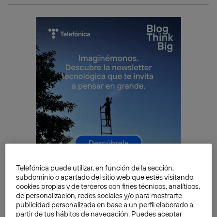
Telefónica puede utilizar, en función de la sección,
subdominio o apartado del sitio web que estés visitando,
cookies propias y de terceros con fines técnicos, analíticos,
Una solución pasa por aplicar la tecnología chatbot
de personalización, redes sociales y/o para mostrarte
como servicio de
atención al cliente ininterrumpido
.
publicidad personalizada en base a un perfil elaborado a
partir de tus hábitos de navegación. Puedes aceptar
Pero, ¿qué es un chatbot?