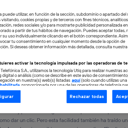
a puede utilizar, en función de la sección, subdominio o apartado del 
 visitando, cookies propias y de terceros con fines técnicos, analíticos
zación, redes sociales y/o para mostrarte publicidad personalizada e
aborado a partir de tus hábitos de navegación. Puedes aceptar todas, 
r su uso individualmente clicando en el botón correspondiente. Asi
evocar tu consentimiento en cualquier momento desde la opción de
CIÓN
3 min
ción. Si deseas obtener información más detallada, consulta nuestra
ber si un broker es fals
uieres activar la tecnología impulsada por las operadoras de te
 Telefónica S.A., utilizamos la tecnología Utiq para realizar nuestras a
 digital o análisis (como se describe en este aviso de consentimient
egación en nuestra(s) web(s) listadas
aquí
(solo cuando utilizas una
z de mesa
 habilitada
, proporcionada por una de las operadoras de telefonía par
tu consentimiento en cada página web).
igurar
Rechazar todas
Acept
ogía Utiq está diseñada con la privacidad como prioridad ofreciéndot
ero desde casa nunca ha sido tan tentador como en el mu
ogía utiliza un identificador cifrado creado por tu
operadora de tele
s de éxito y promesas de ganancias rápidas están por toda
o tu dirección IP y otra información de la cuenta de cliente de telec
omo dar un clic. Pero esta facilidad también ha traído un
 a la conexión que utilizas (p. ej., número de teléfono móvil).