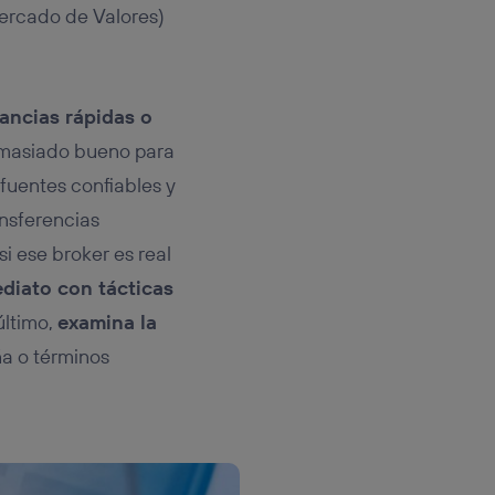
ercado de Valores)
ancias rápidas o
demasiado bueno para
fuentes confiables y
ansferencias
i ese broker es real
ediato con tácticas
último,
examina la
ña o términos