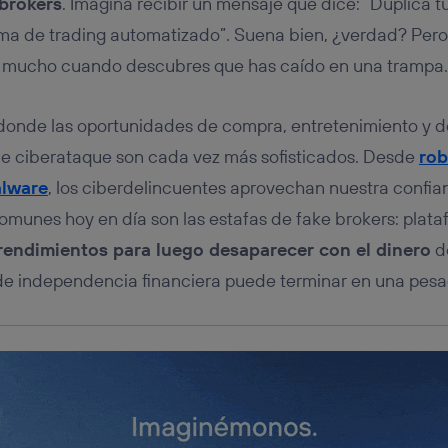
 brokers
. Imagina recibir un mensaje que dice: “Duplica tu
tificador se asigna a la conexión de internet, por lo que cualquier pe
u dispositivo y consienta el uso de la tecnología recibirá el mismo iden
rma de trading automatizado”. Suena bien, ¿verdad? Per
nte:
rar mucho cuando descubres que has caído en una trampa
izas una
conexión de banda ancha
(p. ej., Wi-Fi), el marketing o análi
ará en función de las actividades de navegación de los miembros del
dado su consentimiento.
, donde las oportunidades de compra, entretenimiento y
izas
datos móviles
, el marketing será más personalizado, ya que se ba
ente en la navegación del usuario del móvil.
os de ciberataque son cada vez más sofisticados. Desde
rob
stionar los consentimientos Utiq seleccionando “Administrar Utiq” e
alware
, los ciberdelincuentes aprovechan nuestra confia
de esta página web o visitando el
portal de privacidad de Utiq (“c
omunes hoy en día son las estafas de fake brokers: plat
información, consulta la
política de privacidad de Utiq
.
endimientos para luego desaparecer con el dinero
de
 de independencia financiera puede terminar en una pesad