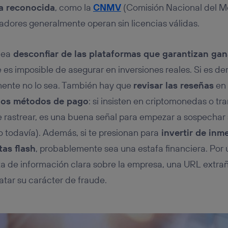
ra reconocida
, como la
CNMV
(Comisión Nacional del M
adores generalmente operan sin licencias válidas.
dea
desconfiar de las plataformas que garantizan gan
e es imposible de asegurar en inversiones reales. Si es 
mente no lo sea. También hay que
revisar las reseñas
en 
 los métodos de pago
: si insisten en criptomonedas o tr
e rastrear, es una buena señal para empezar a sospechar s
o todavía). Además, si te presionan para
invertir de inm
tas flash
, probablemente sea una estafa financiera. Por 
lta de información clara sobre la empresa, una URL extra
tar su carácter de fraude.