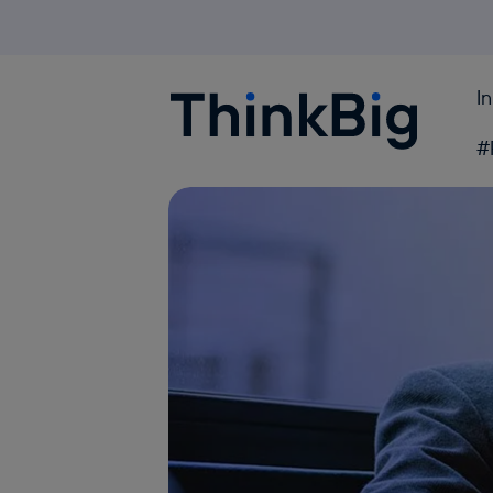
I
Blogthinkbig.com
#