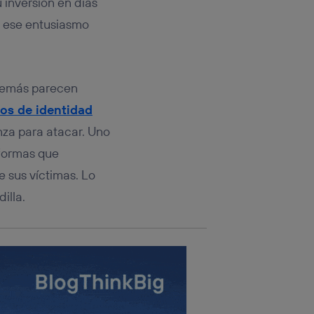
 inversión en días
rsona que
tificador.
o ese entusiasmo
.
sis se
 hogar que
 demás parecen
sará
os de identidad
n la parte
nza para atacar. Uno
onsenthub”)
.
aformas que
 sus víctimas. Lo
illa.