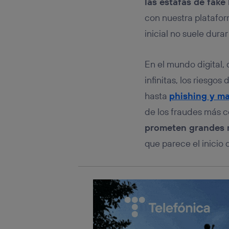
las estafas de fake
Este iden
conecte s
con nuestra platafo
Típicame
inicial no suele du
Si util
realiz
hayan 
En el mundo digital
Si util
únicam
infinitas, los riesg
Puedes ge
hasta
phishing y m
inferior 
de los fraudes más c
Para más 
prometen grandes r
que parece el inicio