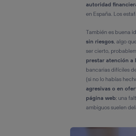
autoridad financie
en España. Los estaf
También es buena i
sin riesgos
, algo qu
ser cierto, probable
prestar atención a
bancarias difíciles d
(si no lo habías hech
agresivas o en ofer
página web
; una fa
ambiguos suelen dela