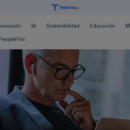
nnovación
IA
Sostenibilidad
Educación
M
PeopleFirst