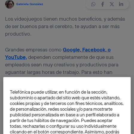
Gabriela González
Los videojuegos tienen muchos beneficios, y además
de ser buenos para el cerebro, te ayudan a ser más
productivo.
Grandes empresas como
Google, Facebook, o
YouTube,
dependen completamente de que sus
empleados sean muy creativos y productivos para
aguantar largas horas de trabajo. Para esto han
creado oficinas increíbles que tienen un aspecto
profesional, como también casual, donde todos se
Telefónica puede utilizar, en función de la sección,
pueden ir a relajar, así sea jugando videojuegos o un
subdominio o apartado del sitio web que estés visitando,
poco de billar.
cookies propias y de terceros con fines técnicos, analíticos,
de personalización, redes sociales y/o para mostrarte
publicidad personalizada en base a un perfil elaborado a
Esta idea se llama
ludificación
(del inglés
partir de tus hábitos de navegación. Puedes aceptar
gamification
; a veces también se le traduce
todas, rechazarlas o configurar su uso individualmente
clicando en el botón correspondiente. Asimismo, podrás
gamificación o jueguización) y consiste en usar juegos