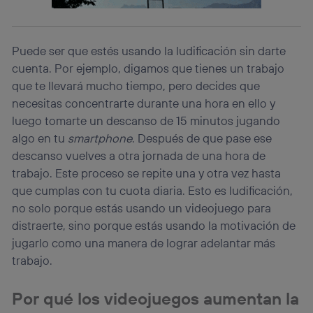
consienta el uso de la tecnología recibirá el mismo
identificador. Típicamente:
Si utilizas una
conexión de banda ancha
(p. ej., Wi-Fi),
Puede ser que estés usando la ludificación sin darte
el marketing o análisis se realizará en función de las
cuenta. Por ejemplo, digamos que tienes un trabajo
actividades de navegación de los miembros del hogar
que hayan dado su consentimiento.
que te llevará mucho tiempo, pero decides que
Si utilizas
datos móviles
, el marketing será más
necesitas concentrarte durante una hora en ello y
personalizado, ya que se basará únicamente en la
luego tomarte un descanso de 15 minutos jugando
navegación del usuario del móvil.
algo en tu
smartphone
. Después de que pase ese
Puedes gestionar los consentimientos Utiq seleccionando
descanso vuelves a otra jornada de una hora de
“Administrar Utiq” en la parte inferior de esta página web o
trabajo. Este proceso se repite una y otra vez hasta
visitando el
portal de privacidad de Utiq
(“consenthub”)
. Para más información, consulta
que cumplas con tu cuota diaria. Esto es ludificación,
la
política de privacidad de Utiq
.
no solo porque estás usando un videojuego para
distraerte, sino porque estás usando la motivación de
jugarlo como una manera de lograr adelantar más
trabajo.
Por qué los videojuegos aumentan la