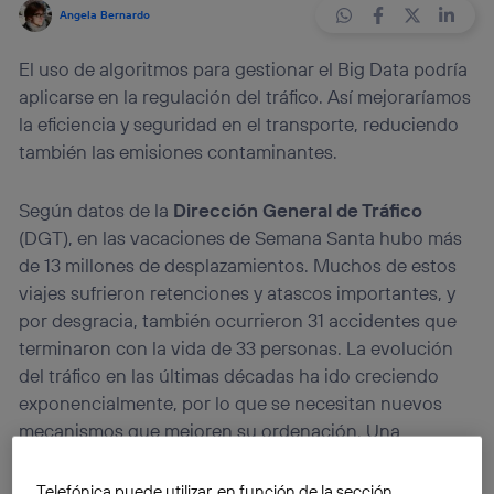
Angela Bernardo
El uso de algoritmos para gestionar el Big Data podría
aplicarse en la regulación del tráfico. Así mejoraríamos
la eficiencia y seguridad en el transporte, reduciendo
también las emisiones contaminantes.
Según datos de la
Dirección General de Tráfico
(DGT), en las vacaciones de Semana Santa hubo más
de 13 millones de desplazamientos. Muchos de estos
viajes sufrieron retenciones y atascos importantes, y
por desgracia, también ocurrieron 31 accidentes que
terminaron con la vida de 33 personas. La evolución
del tráfico en las últimas décadas ha ido creciendo
exponencialmente, por lo que se necesitan nuevos
mecanismos que mejoren su ordenación. Una
investigación del MIT apunta a que los algoritmos
podrían ser la herramienta adecuada para regularlo de
Telefónica puede utilizar, en función de la sección,