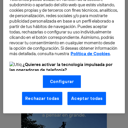
subdominio o apartado del sitio web que estés visitando,
forma más eficiente.
cookies propias y de terceros con fines técnicos, analíticos,
de personalización, redes sociales y/o para mostrarte
Actualmente, la
ordenación del tráfico
es una de las
publicidad personalizada en base a un perfil elaborado a
partir de tus hábitos de navegación. Puedes aceptar
áreas más importantes en el ámbito de la
ingeniería
todas, rechazarlas o configurar su uso individualmente
mecánica
. Su finalidad no es otra que planear, trazar y
clicando en el botón correspondiente. Asimismo, podrás
explotar las redes varias, con el objetivo de que la
revocar tu consentimiento en cualquier momento desde
la opción de configuración. Si deseas obtener información
circulación de personas y mercancías se realice de
más detallada, consulta nuestra
Política de Cookies
.
forma segura, rápida y eficaz.
¿Quieres activar la tecnología impulsada por
las operadoras de telefonía?
Nosotros, Telefónica S.A., utilizamos la tecnología Utiq para
Configurar
realizar nuestras acciones de marketing digital o análisis
(como se describe en este aviso de consentimiento)
basadas en tu navegación en nuestra(s) web(s)
listadas
aquí
(solo cuando utilizas una
conexión a
Rechazar todas
Aceptar todas
internet habilitada
, proporcionada por una de las
operadoras de telefonía participantes, y otorgas tu
consentimiento en cada página web).
La tecnología Utiq está diseñada con la privacidad como
prioridad ofreciéndote elección y control.