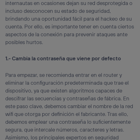
“Administrar Utiq” en la parte inferior de esta página web o
internautas en ocasiones dejan su red desprotegida o
visitando el
portal de privacidad de Utiq
incluso desconocen su estado de seguridad,
(“consenthub”)
. Para más información, consulta
brindando una oportunidad fácil para el hackeo de su
la
política de privacidad de Utiq
.
cuenta. Por ello, es importante tener en cuenta ciertos
aspectos de la conexión para prevenir ataques ante
posibles hurtos.
1.- Cambia la contraseña que viene por defecto
Para empezar, se recomienda entrar en el router y
eliminar la configuración predeterminada que trae el
dispositivo, ya que existen algoritmos capaces de
descifrar las secuencias y contraseñas de fábrica. En
este paso clave, debemos cambiar el nombre de la red
wifi que otorga por definición el fabricante. Tras ello,
debemos emplear una contraseña lo suficientemente
segura, que intercale números, caracteres y letras.
Asimismo, los principales expertos en seguridad