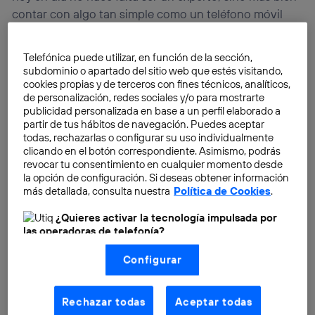
contar con algo tan simple como un teléfono móvil
con un sistema operativo que tenga disponibles
aplicaciones.
Telefónica puede utilizar, en función de la sección,
subdominio o apartado del sitio web que estés visitando,
cookies propias y de terceros con fines técnicos, analíticos,
de personalización, redes sociales y/o para mostrarte
publicidad personalizada en base a un perfil elaborado a
partir de tus hábitos de navegación. Puedes aceptar
todas, rechazarlas o configurar su uso individualmente
clicando en el botón correspondiente. Asimismo, podrás
revocar tu consentimiento en cualquier momento desde
la opción de configuración. Si deseas obtener información
más detallada, consulta nuestra
Política de Cookies
.
¿Quieres activar la tecnología impulsada por
las operadoras de telefonía?
Nosotros, Telefónica S.A., utilizamos la tecnología Utiq para
Configurar
realizar nuestras acciones de marketing digital o análisis
(como se describe en este aviso de consentimiento)
basadas en tu navegación en nuestra(s) web(s)
listadas
aquí
(solo cuando utilizas una
conexión a
Rechazar todas
Aceptar todas
internet habilitada
, proporcionada por una de las