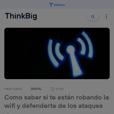
Buscar:
Buscar
Hace 11 años
DIGITAL
5 min
Como saber si te están robando la
wifi y defenderte de los ataques