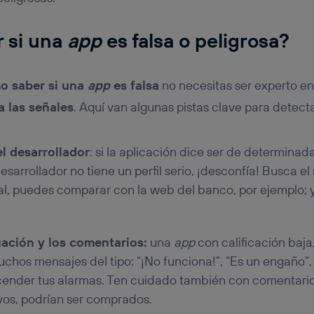
 si una
app
es falsa o peligrosa?
o saber si una
app
es falsa
no necesitas ser experto en
a las señales
. Aquí van algunas pistas clave para detect
el desarrollador
: si la aplicación dice ser de determinada
esarrollador no tiene un perfil serio, ¡desconfía! Busca e
ial, puedes comparar con la web del banco, por ejemplo; y 
ación y los comentarios:
una
app
con calificación baj
chos mensajes del tipo: “¡No funciona!”, “Es un engaño”
ncender tus alarmas. Ten cuidado también con comentar
tivos, podrían ser comprados.