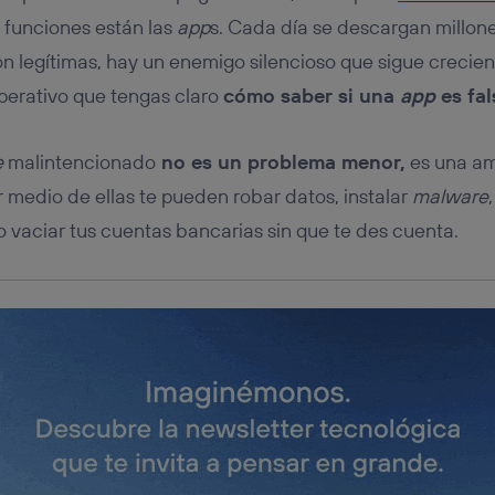
tificador se asigna a la conexión de internet, por lo que cualquier pe
u dispositivo y consienta el uso de la tecnología recibirá el mismo iden
s funciones están las
app
s. Cada día se descargan millone
nte:
n legítimas, hay un enemigo silencioso que sigue crecien
izas una
conexión de banda ancha
(p. ej., Wi-Fi), el marketing o análi
imperativo que tengas claro
cómo saber si una
app
es fal
ará en función de las actividades de navegación de los miembros del
dado su consentimiento.
izas
datos móviles
, el marketing será más personalizado, ya que se ba
e
malintencionado
no es un problema menor,
es una am
ente en la navegación del usuario del móvil.
r medio de ellas te pueden robar datos, instalar
malware
stionar los consentimientos Utiq seleccionando “Administrar Utiq” e
de esta página web o visitando el
portal de privacidad de Utiq (“c
o vaciar tus cuentas bancarias sin que te des cuenta.
información, consulta la
política de privacidad de Utiq
.