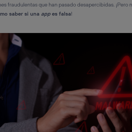
nes fraudulentas que han pasado desapercibidas. ¡Pero 
mo saber si una
app
es falsa
!