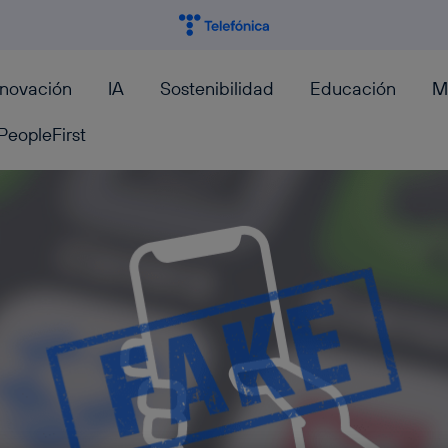
nnovación
IA
Sostenibilidad
Educación
M
PeopleFirst