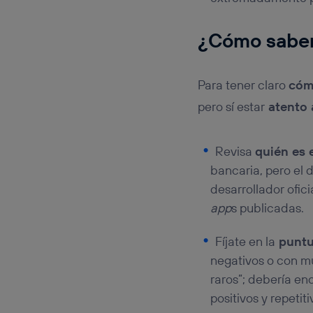
¿Cómo saber
Para tener claro
cóm
pero sí estar
atento 
Revisa
quién es 
bancaria, pero el d
desarrollador ofic
app
s publicadas.
Fíjate en la
puntu
negativos o con mu
raros”; debería e
positivos y repeti