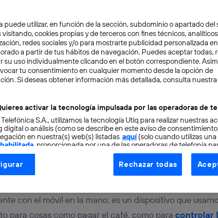
a puede utilizar, en función de la sección, subdominio o apartado del 
 visitando, cookies propias y de terceros con fines técnicos, analíticos
zación, redes sociales y/o para mostrarte publicidad personalizada e
aborado a partir de tus hábitos de navegación. Puedes aceptar todas, 
r su uso individualmente clicando en el botón correspondiente. Asi
evocar tu consentimiento en cualquier momento desde la opción de
PONSABLE
5 min
ción. Si deseas obtener información más detallada, consulta nuestra
er si una app es falsa: 
uieres activar la tecnología impulsada por las operadoras de te
 Telefónica S.A., utilizamos la tecnología Utiq para realizar nuestras a
en cuenta estas claves
 digital o análisis (como se describe en este aviso de consentimient
egación en nuestra(s) web(s) listadas
aquí
(solo cuando utilizas una
 habilitada
, proporcionada por una de las operadoras de telefonía par
tu consentimiento en cada página web).
igurar
Rechazar todas
Acept
ogía Utiq está diseñada con la privacidad como prioridad ofreciéndot
ogía utiliza un identificador cifrado creado por tu
operadora de tele
o tu dirección IP y otra información de la cuenta de cliente de telec
te con el móvil en la mano; es un dispositivo que usamo
 a la conexión que utilizas (p. ej., número de teléfono móvil).
anto para cosas como pagar el café, como para
controlar 