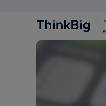
I
Blogthinkbig.com
#