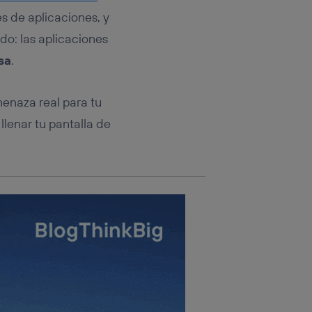
rsona que
tificador.
s de aplicaciones, y
do: las aplicaciones
sis se
sa
.
 hogar que
sará
enaza real para tu
, llenar tu pantalla de
n la parte
onsenthub”)
.