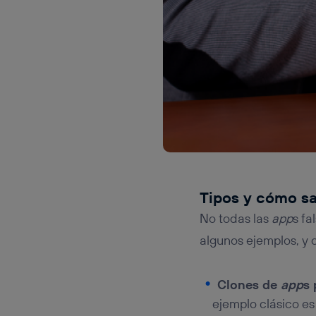
Tipos y cómo sa
No todas las
app
s fa
algunos ejemplos, y 
Clones de
app
s
ejemplo clásico e