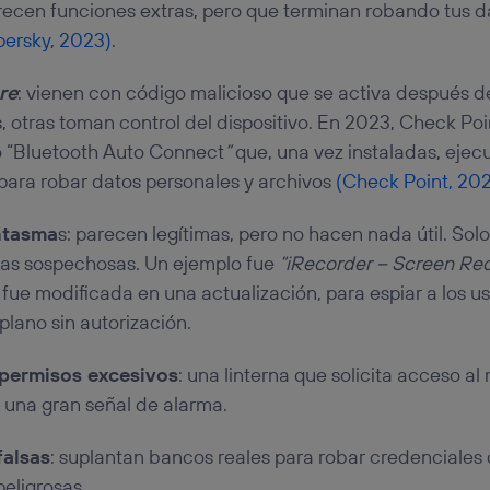
ecen funciones extras, pero que terminan robando tus d
persky, 2023)
.
re
: vienen con código malicioso que se activa después de
 otras toman control del dispositivo. En 2023, Check Poin
 “Bluetooth Auto Connect
”
que, una vez instaladas, ejec
para robar datos personales y archivos
(Check Point, 20
ntasma
s: parecen legítimas, pero no hacen nada útil. So
inas sospechosas. Un ejemplo fue
“iRecorder – Screen Re
 fue modificada en una actualización, para espiar a los 
lano sin autorización.
 permisos excesivos
: una linterna que solicita acceso a
s una gran señal de alarma.
falsas
: suplantan bancos reales para robar credenciales
eligrosas.