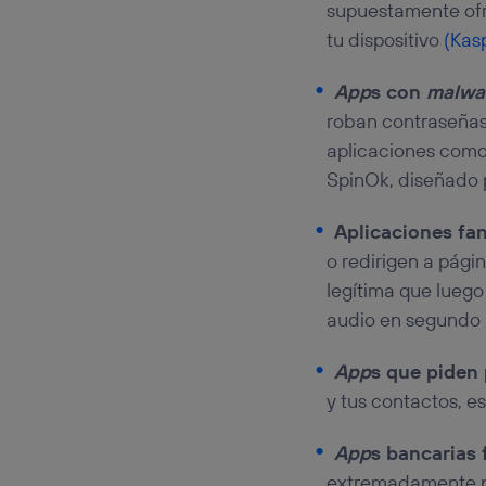
supuestamente ofr
tu dispositivo
(Kas
App
s con
malwa
roban contraseñas,
aplicaciones como
SpinOk, diseñado 
Aplicaciones fa
o redirigen a pág
legítima que luego
audio en segundo p
App
s que piden
y tus contactos, e
App
s bancarias 
extremadamente p