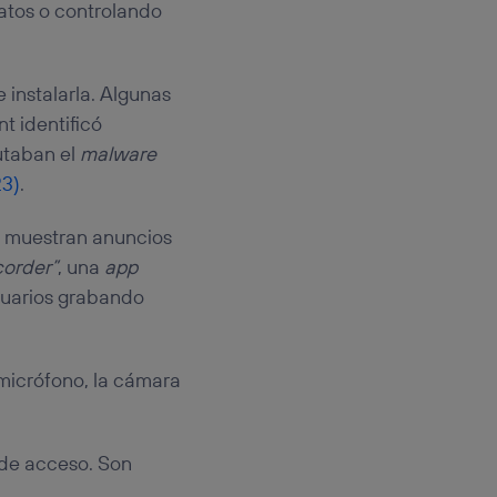
atos o controlando
 instalarla. Algunas
t identificó
utaban el
malware
23)
.
lo muestran anuncios
corder”
, una
app
usuarios grabando
l micrófono, la cámara
 de acceso. Son