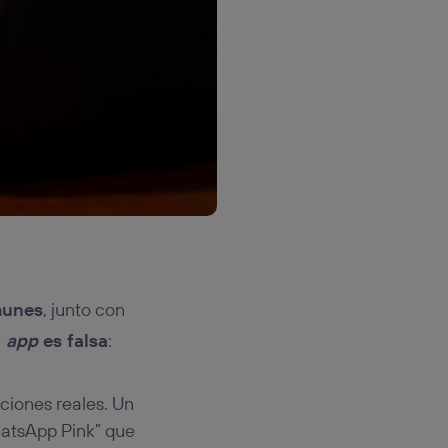
munes
, junto con
a
app
es falsa
:
ciones reales. Un
hatsApp Pink” que