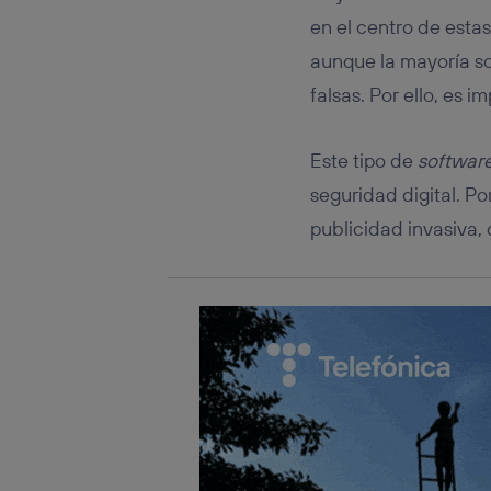
Este iden
conecte s
en el centro de esta
Típicame
aunque la mayoría so
Si util
falsas. Por ello, es 
realiz
hayan 
Si util
Este tipo de
softwar
únicam
seguridad digital. Po
Puedes ge
inferior 
publicidad invasiva, 
Para más 