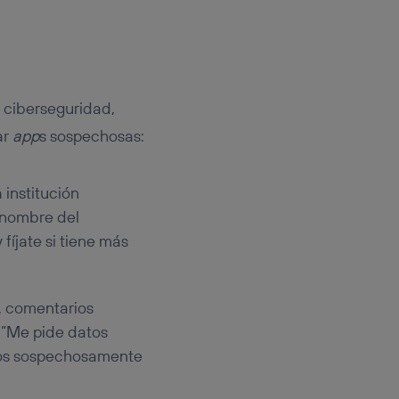
 ciberseguridad,
ar
app
s sospechosas:
 institución
l nombre del
fíjate si tiene más
a, comentarios
, “Me pide datos
ios sospechosamente