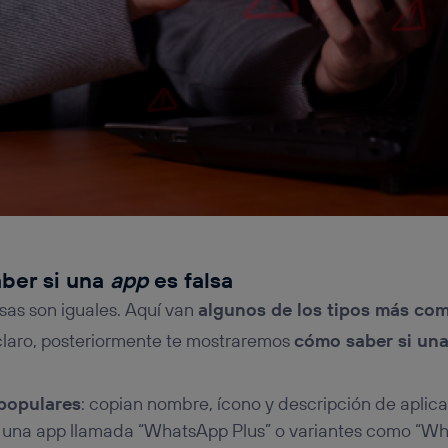
ber si una
app
es falsa
lsas son iguales. Aquí van
algunos de los tipos más co
claro, posteriormente te mostraremos
cómo saber si un
 populares
: copian nombre, ícono y descripción de aplica
s una app llamada “WhatsApp Plus” o variantes como “W