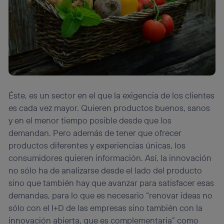
Éste, es un sector en el que la exigencia de los clientes
es cada vez mayor. Quieren productos buenos, sanos
y en el menor tiempo posible desde que los
demandan. Pero además de tener que ofrecer
productos diferentes y experiencias únicas, los
consumidores quieren información. Así, la innovación
no sólo ha de analizarse desde el lado del producto
sino que también hay que avanzar para satisfacer esas
demandas, para lo que es necesario “renovar ideas no
sólo con el I+D de las empresas sino también con la
innovación abierta, que es complementaria” como