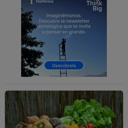
Este identificador se asigna a la conexión de internet, por
lo que cualquier persona que conecte su dispositivo y
consienta el uso de la tecnología recibirá el mismo
identificador. Típicamente:
Si utilizas una
conexión de banda ancha
(p. ej., Wi-Fi),
el marketing o análisis se realizará en función de las
actividades de navegación de los miembros del hogar
que hayan dado su consentimiento.
Si utilizas
datos móviles
, el marketing será más
personalizado, ya que se basará únicamente en la
navegación del usuario del móvil.
Puedes gestionar los consentimientos Utiq seleccionando
“Administrar Utiq” en la parte inferior de esta página web o
visitando el
portal de privacidad de Utiq
(“consenthub”)
. Para más información, consulta
la
política de privacidad de Utiq
.