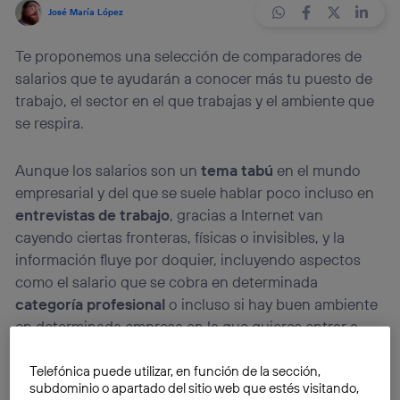
José María López
Te proponemos una selección de comparadores de
salarios que te ayudarán a conocer más tu puesto de
trabajo, el sector en el que trabajas y el ambiente que
se respira.
Aunque los salarios son un
tema tabú
en el mundo
empresarial y del que se suele hablar poco incluso en
entrevistas de trabajo
, gracias a Internet van
cayendo ciertas fronteras, físicas o invisibles, y la
información fluye por doquier, incluyendo aspectos
como el salario que se cobra en determinada
categoría profesional
o incluso si hay buen ambiente
en determinada empresa en la que quieres entrar a
trabajar.
Telefónica puede utilizar, en función de la sección,
subdominio o apartado del sitio web que estés visitando,
Si no conoces a nadie dentro de esa empresa y