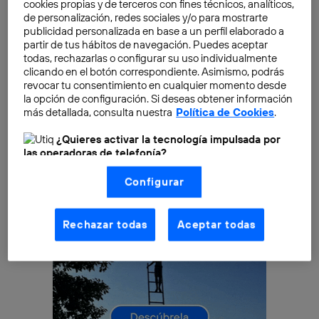
cookies propias y de terceros con fines técnicos, analíticos,
careces de toda la información
que necesitas para
de personalización, redes sociales y/o para mostrarte
publicidad personalizada en base a un perfil elaborado a
saber si un puesto de trabajo te interesa o no por los
partir de tus hábitos de navegación. Puedes aceptar
beneficios que supone, sean o no económicos,
todas, rechazarlas o configurar su uso individualmente
puedes consultar las siguientes páginas y hacerte una
clicando en el botón correspondiente. Asimismo, podrás
idea.
revocar tu consentimiento en cualquier momento desde
la opción de configuración. Si deseas obtener información
más detallada, consulta nuestra
Política de Cookies
.
¿Quieres activar la tecnología impulsada por
las operadoras de telefonía?
Nosotros, Telefónica S.A., utilizamos la tecnología Utiq para
Configurar
realizar nuestras acciones de marketing digital o análisis
(como se describe en este aviso de consentimiento)
basadas en tu navegación en nuestra(s) web(s)
listadas
aquí
(solo cuando utilizas una
conexión a
Rechazar todas
Aceptar todas
internet habilitada
, proporcionada por una de las
operadoras de telefonía participantes, y otorgas tu
consentimiento en cada página web).
La tecnología Utiq está diseñada con la privacidad como
prioridad ofreciéndote elección y control.
La tecnología utiliza un identificador cifrado creado por tu