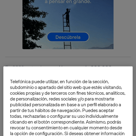
En 2022, este plan
ayudó a cerca de 300.000
personas de 9 países
a mejorar su empleabilidad y sus
Telefónica puede utilizar, en función de la sección,
competencias digitales. Desde en temas de
big data
,
subdominio o apartado del sitio web que estés visitando,
programación,
marketing
, competencias
cookies propias y de terceros con fines técnicos, analíticos,
transversales, etc. Los MOOCs están disponibles las
de personalización, redes sociales y/o para mostrarte
publicidad personalizada en base a un perfil elaborado a
24 horas del día hasta el próximo 15 de mayo. Dentro
partir de tus hábitos de navegación. Puedes aceptar
de cada curso, hay un
índice de contenidos
de los
todas, rechazarlas o configurar su uso individualmente
temas que se abordan. Al finalizar la formación
clicando en el botón correspondiente. Asimismo, podrás
revocar tu consentimiento en cualquier momento desde
recibirás un certificado que acreditará tus
la opción de configuración. Si deseas obtener información
conocimientos. Siendo recomendable incluirlo en tu