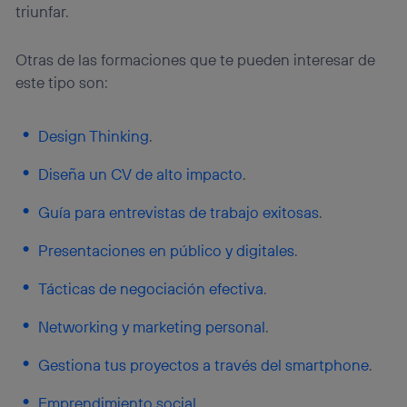
triunfar.
Si utilizas una
conexión de banda ancha
(p. ej., Wi-Fi),
el marketing o análisis se realizará en función de las
actividades de navegación de los miembros del hogar
Otras de las formaciones que te pueden interesar de
que hayan dado su consentimiento.
este tipo son:
Si utilizas
datos móviles
, el marketing será más
personalizado, ya que se basará únicamente en la
navegación del usuario del móvil.
Design Thinking
.
Puedes gestionar los consentimientos Utiq seleccionando
Diseña un CV de alto impacto
.
“Administrar Utiq” en la parte inferior de esta página web o
visitando el
portal de privacidad de Utiq
(“consenthub”)
. Para más información, consulta
Guía para entrevistas de trabajo exitosas
.
la
política de privacidad de Utiq
.
Presentaciones en público y digitales
.
Tácticas de negociación efectiva
.
Networking y marketing personal
.
Gestiona tus proyectos a través del smartphone
.
Emprendimiento social
.