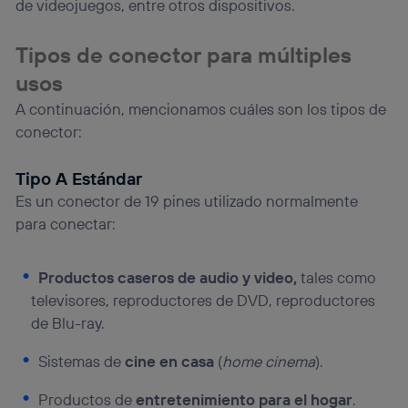
de videojuegos, entre otros dispositivos.
“Administrar Utiq” en la parte inferior de esta página web o
visitando el
portal de privacidad de Utiq
Tipos de conector para múltiples
(“consenthub”)
. Para más información, consulta
la
política de privacidad de Utiq
.
usos
A continuación, mencionamos cuáles son los tipos de
conector:
Tipo A Estándar
Es un conector de 19 pines utilizado normalmente
para conectar:
Productos caseros de audio y video,
tales como
televisores, reproductores de DVD, reproductores
de Blu-ray.
Sistemas de
cine en casa
(
home cinema
).
Productos de
entretenimiento para el hogar
.