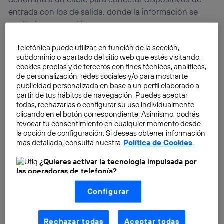
entrada con los de salida, donde la información se
envía sin compresión.
Telefónica puede utilizar, en función de la sección,
subdominio o apartado del sitio web que estés visitando,
cookies propias y de terceros con fines técnicos, analíticos,
de personalización, redes sociales y/o para mostrarte
publicidad personalizada en base a un perfil elaborado a
partir de tus hábitos de navegación. Puedes aceptar
todas, rechazarlas o configurar su uso individualmente
clicando en el botón correspondiente. Asimismo, podrás
revocar tu consentimiento en cualquier momento desde
la opción de configuración. Si deseas obtener información
más detallada, consulta nuestra
Política de Cookies
.
¿Quieres activar la tecnología impulsada por
las operadoras de telefonía?
Nosotros, Telefónica S.A., utilizamos la tecnología Utiq para
Configurar
realizar nuestras acciones de marketing digital o análisis
(como se describe en este aviso de consentimiento)
basadas en tu navegación en nuestra(s) web(s)
listadas
aquí
(solo cuando utilizas una
conexión a
Rechazar todas
Aceptar todas