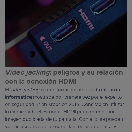
Video jacking
: peligros y su relación
con la conexión HDMI
El
video jacking
es una forma de ataque de
intrusión
informática
mostrada por primera vez por el experto
en seguridad Brian Krebs en 2016. Consiste en utilizar
la capacidad del estándar HDMI para obtener una
imagen duplicada de tu pantalla. Con ello, se pueden
ver las acciones del usuario, las teclas que pulsa y